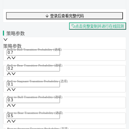
登录后查看完整代码
UTF-8
620
字节
79
字数
0
行
行
1
,
列
0
点击完整复制并进行在线回测
策略参数
策略参数
Bull to Bull Transition Probability
(选填)
Bull to Bear Transition Probability
(选填)
Bull to Stagnant Transition Probability
(选填)
Bear to Bull Transition Probability
(选填)
Bear to Bear Transition Probability
(选填)
Bear to Stagnant Transition Probability
(选填)