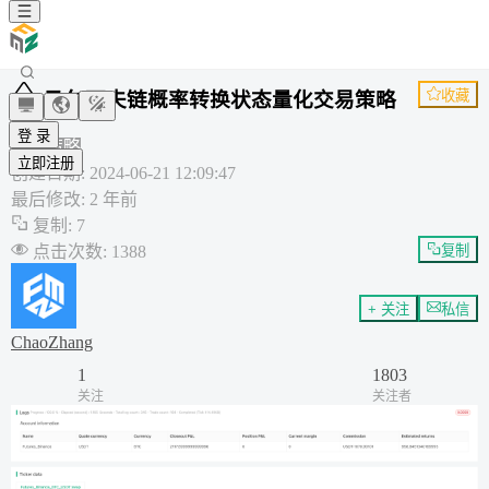
收藏
马尔可夫链概率转换状态量化交易策略
MC
登 录
通用策略
立即注册
创建日期
:
2024-06-21 12:09:47
最后修改
:
2 年前
复制
:
7
点击次数
:
1388
复制
+ 关注
私信
ChaoZhang
1
1803
关注
关注者