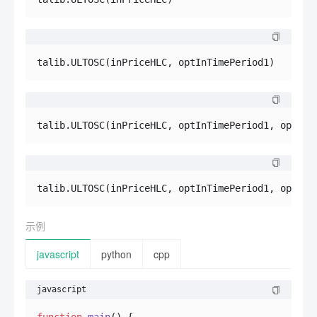
talib.ULTOSC(inPriceHLC, optInTimePeriod1)
talib.ULTOSC(inPriceHLC, optInTimePeriod1, optInT
talib.ULTOSC(inPriceHLC, optInTimePeriod1, optInT
示例
javascript
python
cpp
javascript