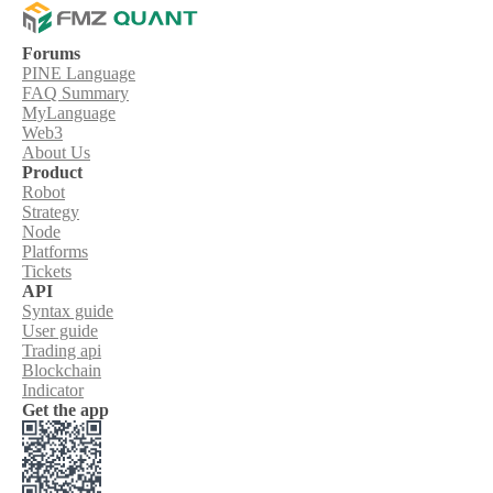
Forums
PINE Language
FAQ Summary
MyLanguage
Web3
About Us
Product
Robot
Strategy
Node
Platforms
Tickets
API
Syntax guide
User guide
Trading api
Blockchain
Indicator
Get the app