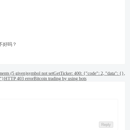
不好吗？
ments (5 given)
symbol not set
GetTicker: 400: {"code": 2, "data": {},
."}
HTTP 403 error
Bitcoin trading by using bots
Reply