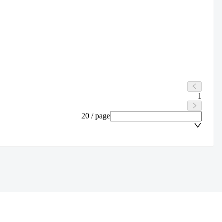
1
20 / page