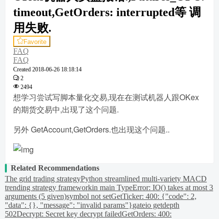
timeout,GetOrders: interrupted等 调
用失败.
Favorite
FAQ
FAQ
Created
2018-06-26 18:18:14
2
2494
想学习尝试写脚本量化交易,现在在测试机器人跟OKex
的期货交易中,出现了这个问题.
另外 GetAccount,GetOrders.也出现这个问题..
Related Recommendations
The grid trading strategy
Python streamlined multi-variety MACD
trending strategy framework
in main TypeError: IO() takes at most 3
arguments (5 given)
symbol not set
GetTicker: 400: {"code": 2,
"data": {}, "message": "invalid params"}
gateio getdepth
502
Decrypt: Secret key decrypt failed
GetOrders: 400: