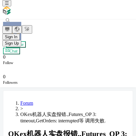
拾四
Sign In
Sign Up
+ Follow
Chat
0
Follow
0
Followers
Forum
>
OKex机器人实盘报错.,Futures_OP 3:
timeout,GetOrders: interrupted等 调用失败.
OKex机器人实盘报错.,Futures_OP 3: