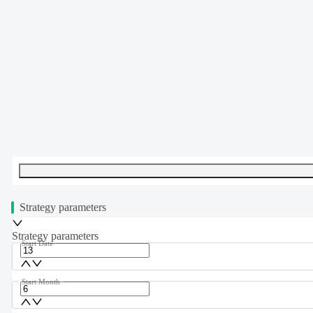
UTF-8
271
bytes
36
words
0
lines
Ln
1
,
Col
0
Strategy parameters
Strategy parameters
Start Date
Start Month