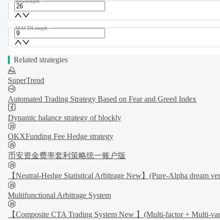
slowlength
MACDLength
Related strategies
SuperTrend
Automated Trading Strategy Based on Fear and Greed Index
Dynamic balance strategy of blockly
OKXFunding Fee Hedge strategy
币安资金费率套利策略统一账户版
【Neutral-Hedge Statistical Arbitrage New】(Pure-Alpha dream ver
Multifunctional Arbitrage System
【Composite CTA Trading System New 】(Multi-factor + Multi-variet