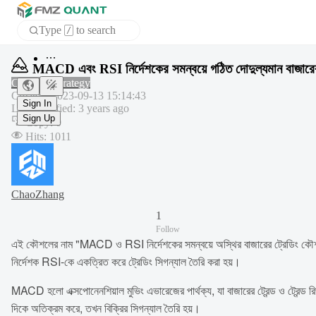
Type
to search
/
APP
MACD এবং RSI নির্দেশকের সমন্বয়ে গঠিত দোদুল্যমান বাজারে
Common strategy
Created
:
2023-09-13 15:14:43
Sign In
Last modified
:
3 years ago
Sign Up
Copy
:
0
Hits
:
1011
ChaoZhang
1
Follow
এই কৌশলের নাম "MACD ও RSI নির্দেশকের সমন্বয়ে অস্থির বাজারের ট্রেডিং কৌশল"। 
নির্দেশক RSI-কে একত্রিত করে ট্রেডিং সিগন্যাল তৈরি করা হয়।
MACD হলো এক্সপোনেনশিয়াল মুভিং এভারেজের পার্থক্য, যা বাজারের ট্রেন্ড ও ট্রেন
দিকে অতিক্রম করে, তখন বিক্রির সিগন্যাল তৈরি হয়।