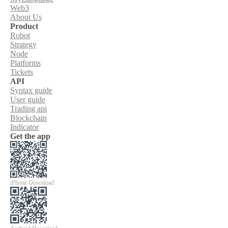
Web3
About Us
Product
Robot
Strategy
Node
Platforms
Tickets
API
Syntax guide
User guide
Trading api
Blockchain
Indicator
Get the app
iPhone Download