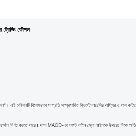
র ট্রেডিং কৌশল
এই কৌশলটি বিশেষভাবে সম্প্রতি সম্প্রসারিত ক্রিপ্টোকারেন্সির অস্থির ও পাশ কাটানো 
্ড রিভার্সাল নির্ণয় করতে পারে। যখন MACD-এর ফাস্ট লাইন স্লো লাইনকে উপরের দিকে অত