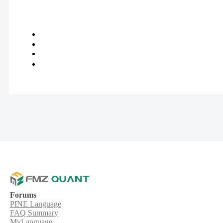
Forums
PINE Language
FAQ Summary
MyLanguage