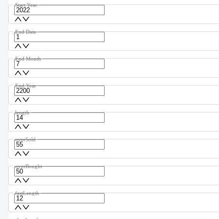
Start Year
End Date
End Month
End Year
length
overSold
overBought
fastLength