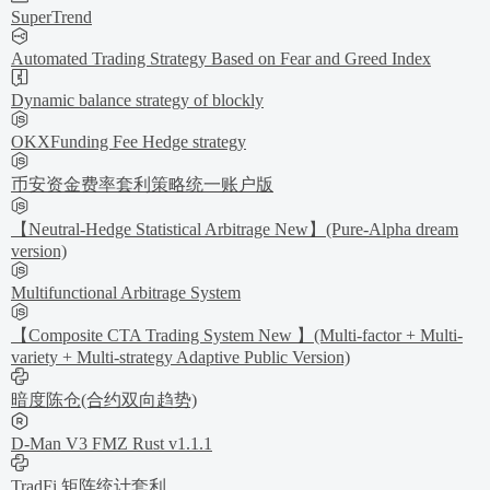
SuperTrend
Automated Trading Strategy Based on Fear and Greed Index
Dynamic balance strategy of blockly
OKXFunding Fee Hedge strategy
币安资金费率套利策略统一账户版
【Neutral-Hedge Statistical Arbitrage New】(Pure-Alpha dream
version)
Multifunctional Arbitrage System
【Composite CTA Trading System New 】(Multi-factor + Multi-
variety + Multi-strategy Adaptive Public Version)
暗度陈仓(合约双向趋势)
D-Man V3 FMZ Rust v1.1.1
TradFi 矩阵统计套利