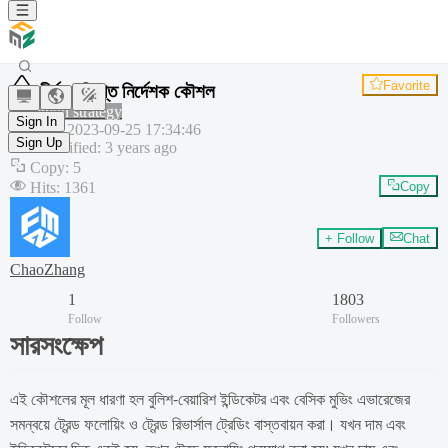
Favorite
দীর্ঘ-সংক্ষিপ্ত নির্দেশক কৌশল
Common strategy
Sign In
Created
:
2023-09-25 17:34:46
Sign Up
Last modified
:
3 years ago
Copy
:
5
Hits
:
1361
Copy
+ Follow
Chat
ChaoZhang
1
1803
Follow
Followers
সারসংক্ষেপ
এই কৌশলের মূল ধারণা হল বুলিশ-বেয়ারিশ ইন্ডিকেটর এবং বেসিক মুভিং এভারেজের
সমন্বয়ে ট্রেন্ড ফলোয়িং ও ট্রেন্ড রিভার্সাল ট্রেডিং বাস্তবায়ন করা। যখন দাম এবং