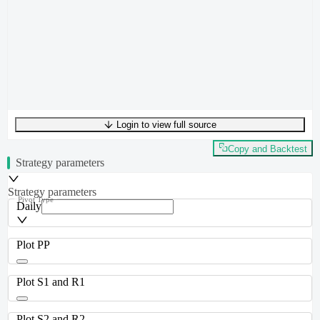
Login to view full source
UTF-8
295
bytes
49
words
0
lines
Ln
1
,
Col
0
Copy and Backtest
Strategy parameters
Strategy parameters
Pivot Type
Daily
Plot PP
Plot S1 and R1
Plot S2 and R2