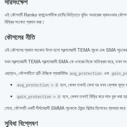
সারসংক্ষেপ
এই কৌশলটি Renko ক্যান্ডেলস্টিক চার্টের ভিত্তিতে মুভিং অভারেজ ক্রসওভার কৌশল। এ
বিক্রির সংকেত প্রদান করা।
কৌশলের নীতি
এই কৌশলের প্রধান সংকেত উৎস হলো স্বল্পমেয়াদী TEMA সূচক এবং SMA সূচকের গোল্
যখন স্বল্পমেয়াদী TEMA স্বল্পমেয়াদী SMA-কে ওপরের দিকে অতিক্রম করে, তখন লং 
এছাড়াও, কৌশলটিতে দুটি ঐচ্ছিক প্যারামিটার
এবং
avg_protection
gain_p
হলে, কেবল তখনই কেনা হয় যখন ক্লোজ মূল্য বর্
avg_protection > 0
হলে, কেবল তখনই বিক্রি করে লাভ বুক করা হয় য
gain_protection > 0
শেষে, কৌশলটি একটি দীর্ঘমেয়াদী SMMA সূচককে ট্রেন্ড ফিল্টার হিসেবেও ব্যবহার
সুবিধা বিশ্লেষণ