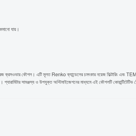
 কমানো যায়।
রেজ ক্রসওভার কৌশল। এটি মূলত Renko ক্যান্ডেলের চমৎকার নয়েজ ফিল্টারিং এবং TEMA
। প্যারামিটার সামঞ্জস্য ও উপযুক্ত অপ্টিমাইজেশনের মাধ্যমে এই কৌশলটি কোয়ান্টিটেটিভ ট্