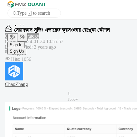
Type
to search
/
Home
মেয়াদকাল মুভিং এভারেজ ক্রসওভার রেঙ্কো কৌশল
APP
Common strategy
Created
:
2024-01-24 10:55:57
Last modified
:
3 years ago
Sign In
Copy
:
1
Sign Up
Hits
:
1056
ChaoZhang
1
Follow