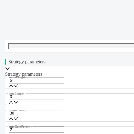
UTF-8
224
bytes
34
words
0
lines
Ln
1
,
Col
0
Strategy parameters
Strategy parameters
temaLength
smaLength
smmaLength
minGainPercent