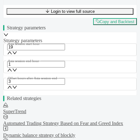
Login to view full source
UTF-8
288
bytes
43
words
0
lines
Ln
1
,
Col
0
Copy and Backtest
Strategy parameters
Strategy parameters
Asia session start hour
Asia session end hour
Offset hours after Asia session end
Related strategies
SuperTrend
Automated Trading Strategy Based on Fear and Greed Index
Dynamic balance strategy of blockly