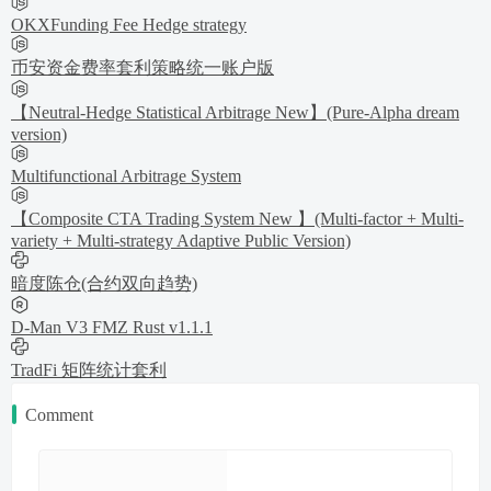
OKXFunding Fee Hedge strategy
币安资金费率套利策略统一账户版
【Neutral-Hedge Statistical Arbitrage New】(Pure-Alpha dream
version)
Multifunctional Arbitrage System
【Composite CTA Trading System New 】(Multi-factor + Multi-
variety + Multi-strategy Adaptive Public Version)
暗度陈仓(合约双向趋势)
D-Man V3 FMZ Rust v1.1.1
TradFi 矩阵统计套利
Comment