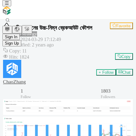
Favorite
এশীয় সেশনের উচ্চ-নিম্ন ব্রেকআউট কৌশল
Common strategy
Sign In
Created
:
2024-03-29 17:12:49
Sign Up
Last modified
:
2 years ago
Copy
:
11
Hits
:
1824
Copy
+ Follow
Chat
ChaoZhang
1
1803
Follow
Followers