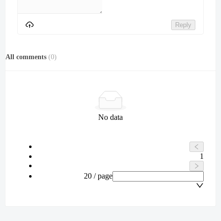
Reply
All comments
(
0
)
No data
1
20 / page