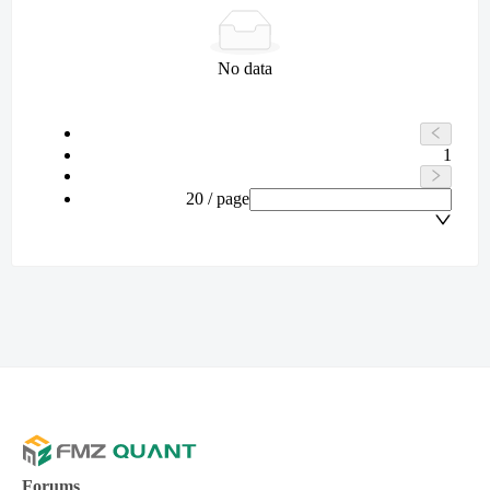
No data
1
20 / page
Forums