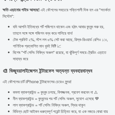
ক্ষতি এড়ানোর গাইড আসছে!
এই কৌশলের সবচেয়ে শক্তিশালী দিক হল এর "সতর্কতা
সিস্টেম":
যদি আপনি ইতিমধ্যে শর্ট পজিশনে থাকেন এবং হঠাৎ আবার বুদ্বুদ শুরু হয়,
তাহলে সঙ্গে সঙ্গে পজিশন বন্ধ করে পালিয়ে যান!
টেক প্রফিট ২%, স্টপ লস ৬% সেট করা আছে, রিস্ক-রিওয়ার্ড রেশিও ১:৩,
গাণিতিক প্রত্যাশিত মান খুবই মিষ্টি 📈
বিশেষ "শর্ট সেলিং নিষিদ্ধ অঞ্চল" রয়েছে, যা ঝুঁকিপূর্ণ সময়ে ট্রেডিং এড়াতে
সাহায্য করে
🎨 ভিজ্যুয়ালাইজেশন ইন্টারফেস অত্যন্ত ব্যবহারবান্ধব
এই কৌশলের চার্ট iPhone ইন্টারফেসের চেয়েও সুন্দর!
কমলা ব্যাকগ্রাউন্ড = বুদ্বুদ চলছে, বিপজ্জনক, প্রবেশ করবেন না ⚠️
নীল ব্যাকগ্রাউন্ড = বুদ্বুদের পর শর্ট সেলিং অঞ্চল, সুযোগ এসেছে 💙
লাল ব্যাকগ্রাউন্ড = শর্ট সেলিং নিষিদ্ধ অঞ্চল, স্থির থাকুন
বিভিন্ন ছোট আইকন গুরুত্বপূর্ণ পয়েন্ট চিহ্নিত করে, যা এক নজরে বোঝা যায়