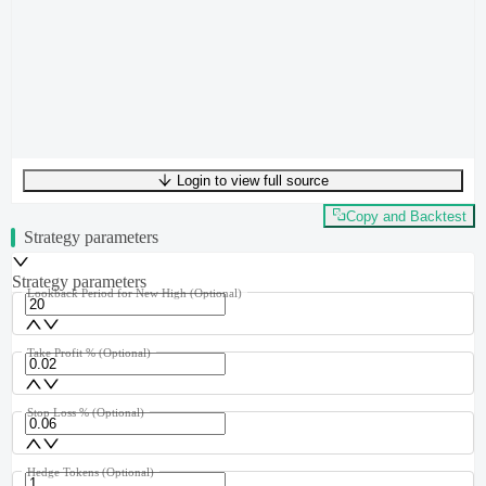
Login to view full source
UTF-8
249
bytes
36
words
0
lines
Ln
1
,
Col
0
Copy and Backtest
Strategy parameters
Strategy parameters
Lookback Period for New High
(Optional)
Take Profit %
(Optional)
Stop Loss %
(Optional)
Hedge Tokens
(Optional)