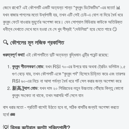
জেনে রাখো? এই কৌশলটি একটি অত্যন্ত শান্ত "বুদ্বুদ ডিটেকটিভ"-এর মতো! 📊
যখন বাজার পাগলের মতো উর্ধ্বগামী হয়, তখন এটি সেই ঢেউ-এ যোগ না দিয়ে ধৈর্য ধরে
বুদ্বুদ ফেটে যাওয়ার মুহূর্তের অপেক্ষা করে। যেন সোশ্যাল মিডিয়ায় কাউকে অতিরিক্ত
ধনীত্ব দেখাতে দেখে মনে হওয়া যে সে খুব শীঘ্রই "দেউলিয়া" হয়ে যেতে পারে 😏
🔍 কৌশলের মূল লজিক প্রকাশিত
গুরুত্বপূর্ণ কথা!
এই কৌশলটিতে দুটি অত্যন্ত বুদ্ধিমান এন্ট্রি পয়েন্ট রয়েছে:
বুদ্বুদ শীতলকরণ মোড
: যখন RSI ৭০-এর উপরে যায় অথবা ট্রেডিং ভলিউম ১.৫
গুণ বেড়ে যায়, তখন কৌশলটি একে "বুদ্বুদ পর্ব" হিসেবে চিহ্নিত করে এবং তারপর
RSI ৬০-এর নিচে না আসা পর্যন্ত ধৈর্য ধরে শর্ট সেল করার জন্য অপেক্ষা করে
新高 ট্র্যাপ মোড
: যখন দাম ২০ পিরিয়ডের নতুন উচ্চতায় পৌঁছায় কিন্তু কোনো
বুদ্বুদ সংকেত না থাকে, তখন সরাসরি শর্ট সেলে যান
বাস ধরার মতো - প্রতিটি বাসেই উঠতে হবে না, সঠিক বাসটির জন্যই অপেক্ষা করতে
হবে! 🚌
💡 রিস্ক কন্ট্রোল কতটা শক্তিশালী?