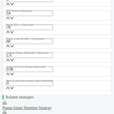
RSI Period
(Optional)
Pump RSI ≥
(Optional)
Pump cool-off RSI ≤
(Optional)
Volume Pump Multiplier
(Optional)
1-bar Up % for Pump
(Optional)
Bars to wait after pump ends
(Optional)
Related strategies
Pump-Smart Shorting Strategy