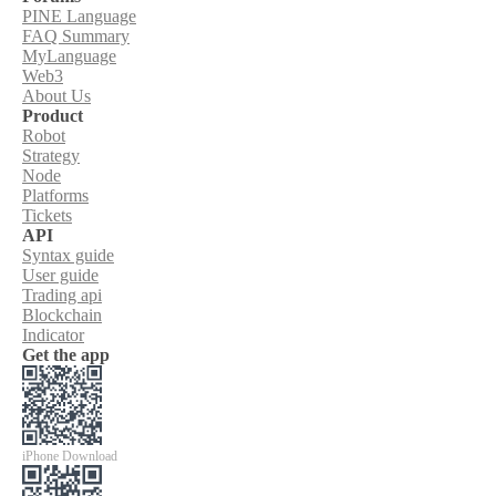
PINE Language
FAQ Summary
MyLanguage
Web3
About Us
Product
Robot
Strategy
Node
Platforms
Tickets
API
Syntax guide
User guide
Trading api
Blockchain
Indicator
Get the app
iPhone Download