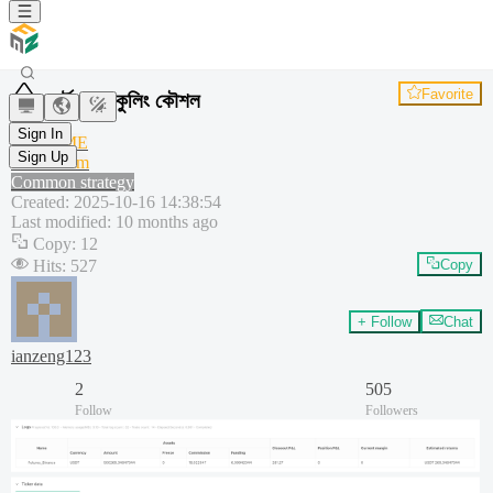
Favorite
স্মার্ট বাবল কুলিং কৌশল
RSI
Sign In
VOLUME
Sign Up
momentum
Common strategy
Created
:
2025-10-16 14:38:54
Last modified
:
10 months ago
Copy
:
12
Hits
:
527
Copy
+ Follow
Chat
ianzeng123
2
505
Follow
Followers