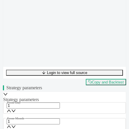
Login to view full source
UTF-8
294
bytes
49
words
0
lines
Ln
1
,
Col
0
Copy and Backtest
Strategy parameters
Strategy parameters
From Day
From Month