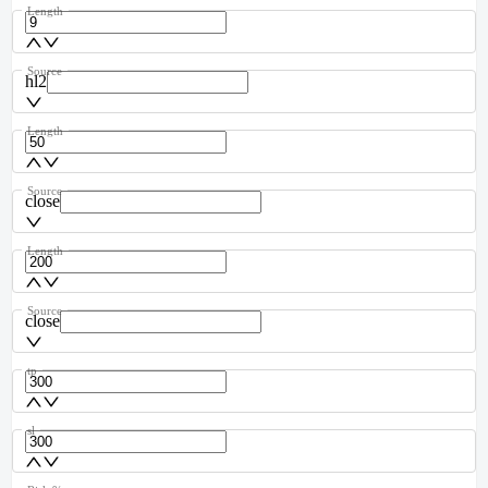
Length
Source
hl2
Length
Source
close
Length
Source
close
tp
sl