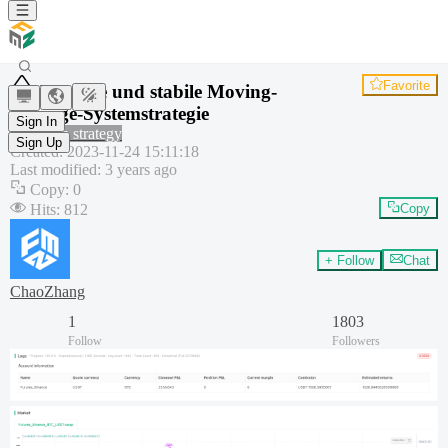
Favorite
Robuste und stabile Moving-
Average-Systemstrategie
Sign In
Common strategy
Sign Up
Created
:
2023-11-24 15:11:18
Last modified
:
3 years ago
Copy
:
0
Hits
:
812
Copy
+ Follow
Chat
ChaoZhang
1
1803
Follow
Followers