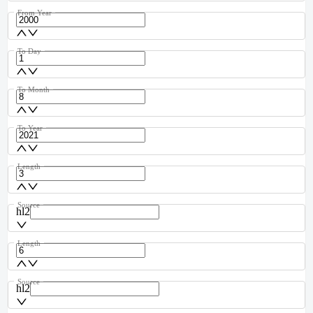
From Year
To Day
To Month
To Year
Length
Source
hl2
Length
Source
hl2