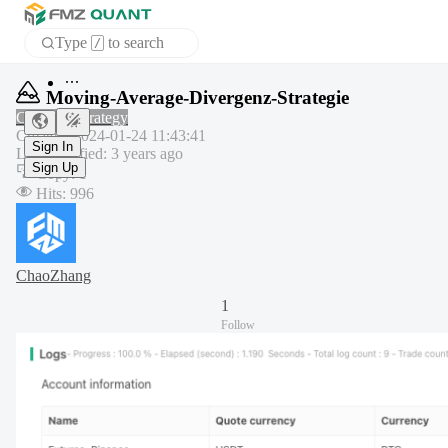
Type
to search
/
APP
Moving-Average-Divergenz-Strategie
Common strategy
Created
:
2024-01-24 11:43:41
Sign In
Last modified
:
3 years ago
Sign Up
Copy
:
1
Hits
:
996
ChaoZhang
1
Follow