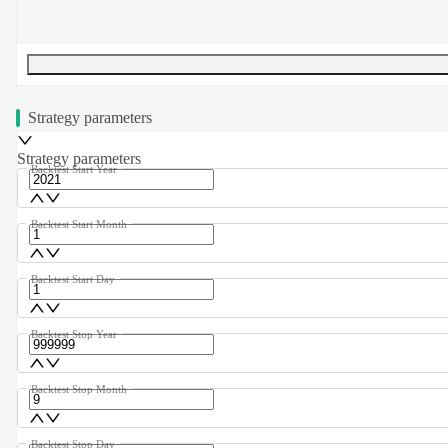
UTF-8
334
bytes
55
words
0
lines
Ln
1
,
Col
0
Strategy parameters
Strategy parameters
Backtest Start Year
Backtest Start Month
Backtest Start Day
Backtest Stop Year
Backtest Stop Month
Backtest Stop Day