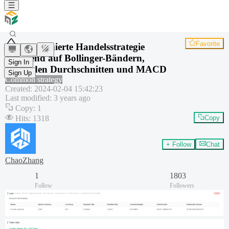
Favorite
Kombinierte Handelsstrategie
basierend auf Bollinger-Bändern,
Sign In
gleitenden Durchschnitten und MACD
Sign Up
Common strategy
Created
:
2024-02-04 15:42:23
Last modified
:
3 years ago
Copy
:
1
Hits
:
1318
Copy
+ Follow
Chat
ChaoZhang
1
1803
Follow
Followers