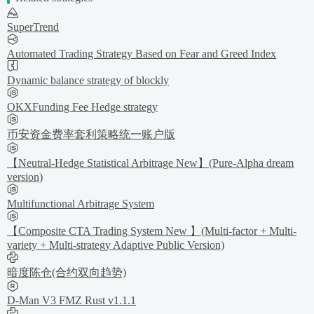
SuperTrend
Automated Trading Strategy Based on Fear and Greed Index
Dynamic balance strategy of blockly
OKXFunding Fee Hedge strategy
币安资金费率套利策略统一账户版
【Neutral-Hedge Statistical Arbitrage New】(Pure-Alpha dream
version)
Multifunctional Arbitrage System
【Composite CTA Trading System New 】(Multi-factor + Multi-
variety + Multi-strategy Adaptive Public Version)
暗度陈仓(合约双向趋势)
D-Man V3 FMZ Rust v1.1.1