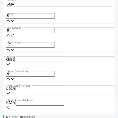
Length
Fast Length
Slow Length
Source
close
Signal Smoothing
Oscillator MA Type
EMA
Signal Line MA Type
EMA
Related strategies