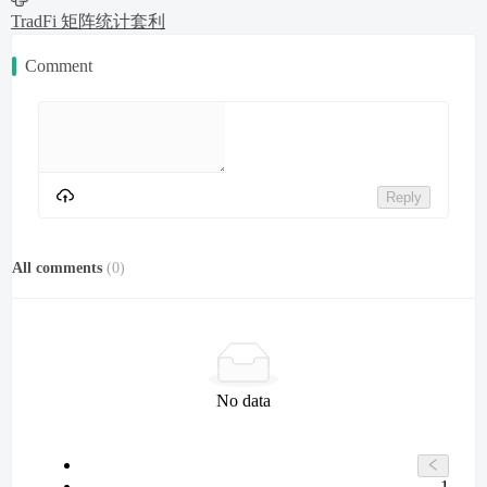
TradFi 矩阵统计套利
Comment
Reply
All comments
(
0
)
No data
1