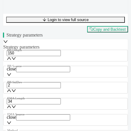
Login to view full source
UTF-8
339
bytes
45
words
0
lines
Ln
1
,
Col
0
Copy and Backtest
Strategy parameters
Strategy parameters
BB Length
BB Source
close
BB StdDev
EMA Length
EMA Source
close
Method