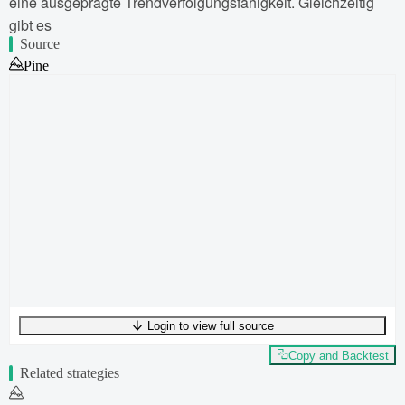
eine ausgeprägte Trendverfolgungsfähigkeit. Gleichzeitig
gibt es
Source
Pine
Login to view full source
UTF-8
307
bytes
44
words
0
lines
Ln
1
,
Col
0
Copy and Backtest
Related strategies