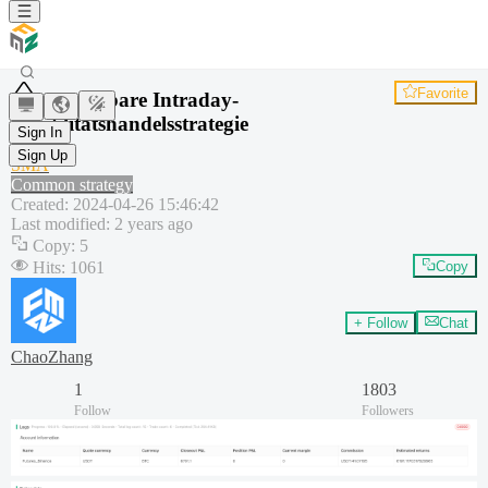
Favorite
Skalierbare Intraday-
Volatilitätshandelsstrategie
Sign In
ATR
Sign Up
SMA
Common strategy
Created
:
2024-04-26 15:46:42
Last modified
:
2 years ago
Copy
:
5
Hits
:
1061
Copy
+ Follow
Chat
ChaoZhang
1
1803
Follow
Followers