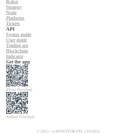
Robot
Strategy
Node
Platforms
Tickets
API
Syntax guide
User guide
Trading api
Blockchain
Indicator
Get the app
iPhone Download
Android Download
© 2015 - ∞ INVENTOR PTE LTD (SG)