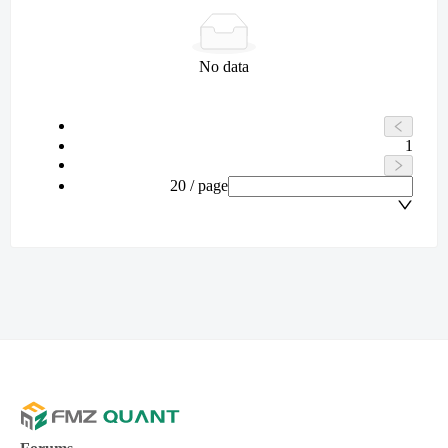
No data
1
20 / page