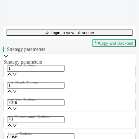
Login to view full source
UTF-8
296
bytes
47
words
0
lines
Ln
1
,
Col
0
Copy and Backtest
Strategy parameters
Strategy parameters
Start Date
(Optional)
Start Month
(Optional)
Start Year
(Optional)
Avg Volume length
(Optional)
Source
(Optional)
close