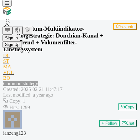
Favorite
Momentum-Multiindikator-
Trendfolgestrategie: Donchian-Kanal +
Sign In
SuperTrend + Volumenfilter-
Sign Up
Einstiegssystem
DC
ST
MA
VOL
BO
Common strategy
Created
:
2025-02-21 11:47:17
Last modified
:
a year ago
Copy
:
1
Hits
:
1299
Copy
+ Follow
Chat
ianzeng123