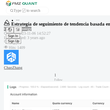
Type
to search
/
Home
Estrategia de seguimiento de tendencia basada en 
APP
Common strategy
Created
:
2023-11-06 14:52:27
Last modified
:
3 years ago
Sign In
Copy
:
0
Sign Up
Hits
:
1409
ChaoZhang
1
Follow