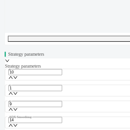
UTF-8
273
bytes
45
words
0
lines
Ln
1
,
Col
0
Strategy parameters
Strategy parameters
p
x
q
ADX Smoothing