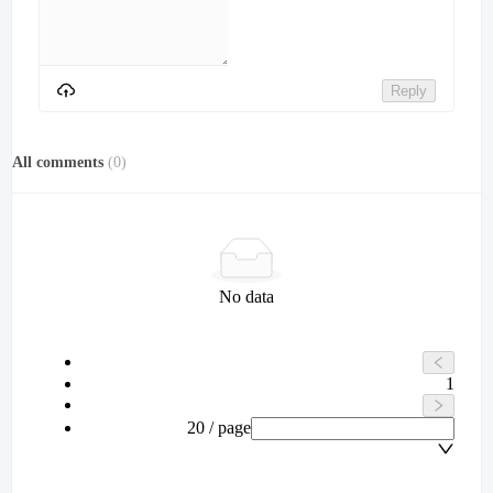
Reply
All comments
(
0
)
No data
1
20 / page