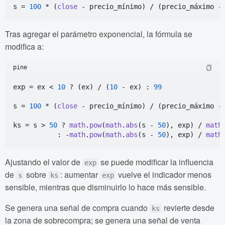
s = 
100
 * (
close
Tras agregar el parámetro exponencial, la fórmula se
modifica a:
pine
exp = ex < 
10
 ? (ex) / (
10
 - ex) : 
99
s = 
100
 * (
close
 - precio_mínimo) / (precio_máximo - 
ks = s > 
50
 ? 
math
.
pow
(
math
.
abs
(s - 
50
), exp) / 
math
           : -
math
.
pow
(
math
.
abs
(s - 
50
), exp) / 
math
Ajustando el valor de
se puede modificar la influencia
exp
de
sobre
: aumentar
vuelve el indicador menos
s
ks
exp
sensible, mientras que disminuirlo lo hace más sensible.
Se genera una señal de compra cuando
revierte desde
ks
la zona de sobrecompra; se genera una señal de venta