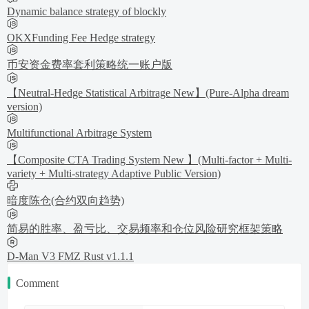
Dynamic balance strategy of blockly
OKXFunding Fee Hedge strategy
币安资金费率套利策略统一账户版
【Neutral-Hedge Statistical Arbitrage New】(Pure-Alpha dream
version)
Multifunctional Arbitrage System
【Composite CTA Trading System New 】(Multi-factor + Multi-
variety + Multi-strategy Adaptive Public Version)
暗度陈仓(合约双向趋势)
简易的胜率、盈亏比、交易频率和仓位风险研究框架策略
D-Man V3 FMZ Rust v1.1.1
Comment