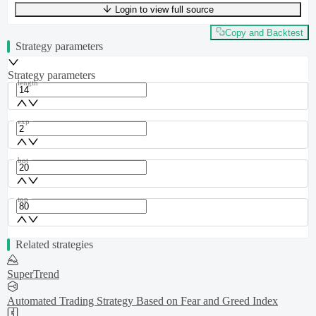
Login to view full source
UTF-8
292
bytes
49
words
0
lines
Ln
1
,
Col
0
Copy and Backtest
Strategy parameters
Strategy parameters
length
exp
bot
top
Related strategies
SuperTrend
Automated Trading Strategy Based on Fear and Greed Index