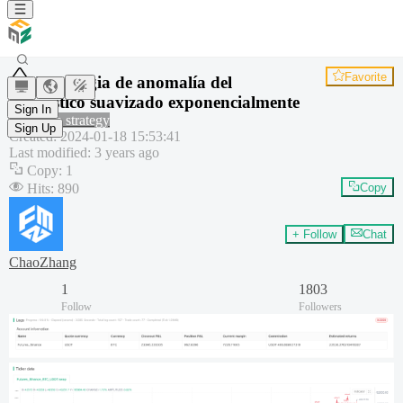
Favorite
Estrategia de anomalía del
estocástico suavizado exponencialmente
Sign In
Common strategy
Sign Up
Created
:
2024-01-18 15:53:41
Last modified
:
3 years ago
Copy
:
1
Hits
:
890
Copy
+ Follow
Chat
ChaoZhang
1
1803
Follow
Followers