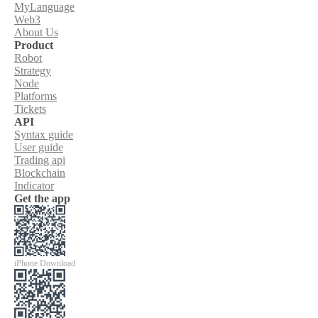
MyLanguage
Web3
About Us
Product
Robot
Strategy
Node
Platforms
Tickets
API
Syntax guide
User guide
Trading api
Blockchain
Indicator
Get the app
iPhone Download