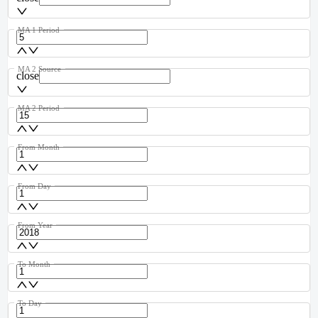
MA 1 Period
MA 2 Source
close
MA 2 Period
From Month
From Day
From Year
To Month
To Day