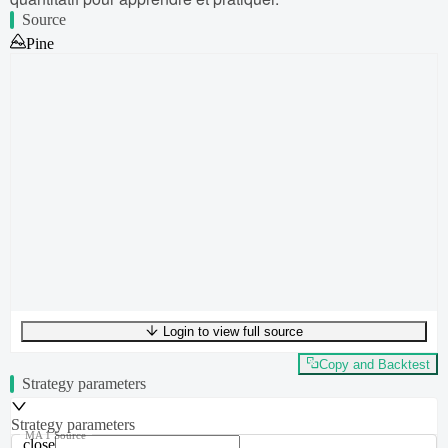
Source
Pine
Login to view full source
UTF-8
416
bytes
56
words
0
lines
Ln
1
,
Col
0
Copy and Backtest
Strategy parameters
Strategy parameters
MA 1 Source
close