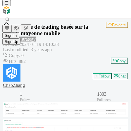
Favorite
Stratégie de trading basée sur la
double moyenne mobile
Sign In
Common strategy
Sign Up
Created
:
2024-01-19 14:10:38
Last modified
:
3 years ago
Copy
:
0
Hits
:
882
Copy
+ Follow
Chat
ChaoZhang
1
1803
Follow
Followers