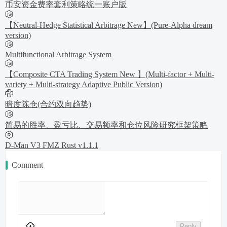
币安资金费率套利策略统一账户版
【Neutral-Hedge Statistical Arbitrage New】(Pure-Alpha dream
version)
Multifunctional Arbitrage System
【Composite CTA Trading System New 】(Multi-factor + Multi-
variety + Multi-strategy Adaptive Public Version)
暗度陈仓(合约双向趋势)
简易的胜率、盈亏比、交易频率和仓位风险研究框架策略
D-Man V3 FMZ Rust v1.1.1
Comment
Reply