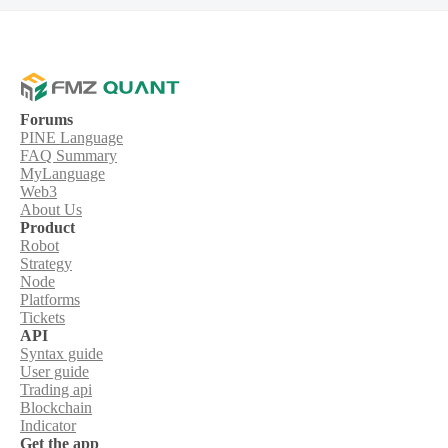
Forums
PINE Language
FAQ Summary
MyLanguage
Web3
About Us
Product
Robot
Strategy
Node
Platforms
Tickets
API
Syntax guide
User guide
Trading api
Blockchain
Indicator
Get the app