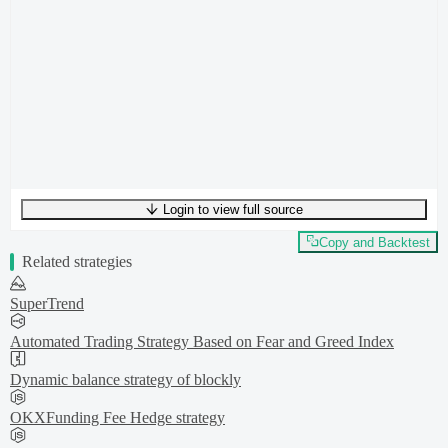
Login to view full source
UTF-8
290
bytes
49
words
0
lines
Ln
1
,
Col
0
Copy and Backtest
Related strategies
SuperTrend
Automated Trading Strategy Based on Fear and Greed Index
Dynamic balance strategy of blockly
OKXFunding Fee Hedge strategy