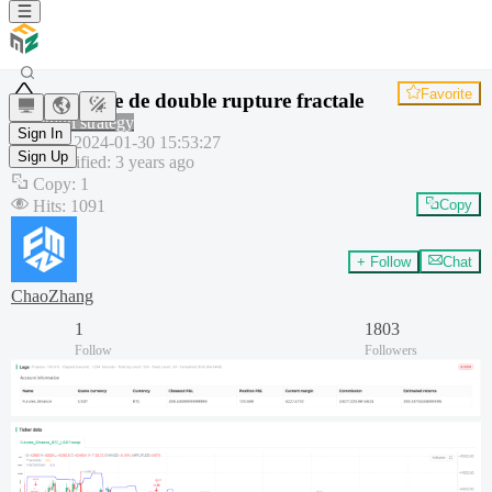
Favorite
Stratégie de double rupture fractale
Common strategy
Sign In
Created
:
2024-01-30 15:53:27
Sign Up
Last modified
:
3 years ago
Copy
:
1
Hits
:
1091
Copy
+ Follow
Chat
ChaoZhang
1
1803
Follow
Followers