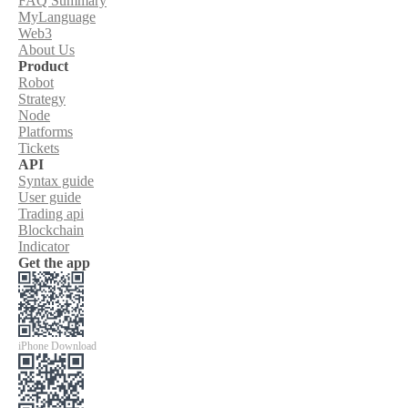
FAQ Summary
MyLanguage
Web3
About Us
Product
Robot
Strategy
Node
Platforms
Tickets
API
Syntax guide
User guide
Trading api
Blockchain
Indicator
Get the app
iPhone Download