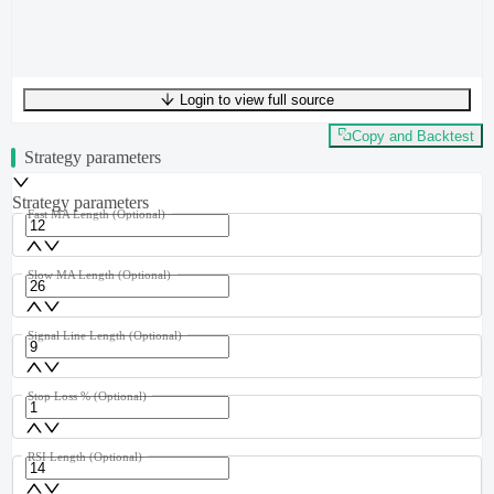
Login to view full source
UTF-8
262
bytes
39
words
0
lines
Ln
1
,
Col
0
Copy and Backtest
Strategy parameters
Strategy parameters
Fast MA Length
(Optional)
Slow MA Length
(Optional)
Signal Line Length
(Optional)
Stop Loss %
(Optional)
RSI Length
(Optional)