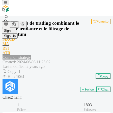
Favorite
Stratégie de trading combinant le
suivi de tendance et le filtrage de
Sign In
momentum
Sign Up
MACD
MA
RSI
ATR
Common strategy
Created
:
2024-06-03 11:23:02
Last modified
:
2 years ago
Copy
:
1
Hits
:
1064
Copy
+ Follow
Chat
ChaoZhang
1
1803
Follow
Followers