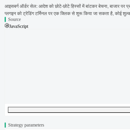
आइसबर्ग ऑर्डर सेल: आदेश को छोटे-छोटे हिस्सों में बांटकर बेचना, बाजार पर 
प्लगइन को ट्रेडिंग टर्मिनल पर एक क्लिक से शुरू किया जा सकता है, कोई शुल्
Source
JavaScript
UTF-8
468
bytes
50
words
0
lines
Ln
1
,
Col
0
Strategy parameters