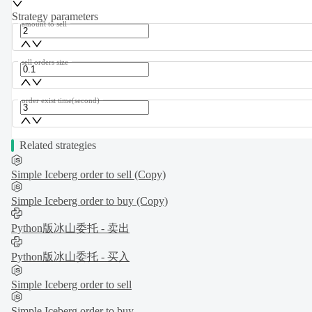
Strategy parameters
amount to sell
sell orders size
order exist time(second)
Related strategies
Simple Iceberg order to sell (Copy)
Simple Iceberg order to buy (Copy)
Python版冰山委托 - 卖出
Python版冰山委托 - 买入
Simple Iceberg order to sell
Simple Iceberg order to buy