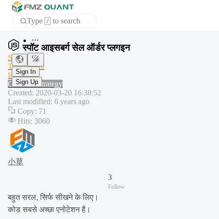
Type
to search
/
Home
स्पॉट आइसबर्ग सेल ऑर्डर प्लगइन
APP
Study
Trade-aided
Iceberg
Sign In
Common strategy
Sign Up
Created
:
2020-03-20 16:38:52
Last modified
:
6 years ago
Copy
:
71
Hits
:
3060
小草
3
Follow
बहुत सरल, सिर्फ सीखने के लिए।
कोड सबसे अच्छा एनोटेशन है।