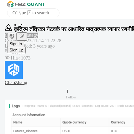
Type
to search
/
APP
कृत्रिम तंत्रिका नेटवर्क पर आधारित मात्रात्मक व्यापार रणनी
Common strategy
Created
:
2023-11-14 11:22:28
Sign In
Last modified
:
3 years ago
Sign Up
Copy
:
4
Hits
:
1073
ChaoZhang
1
Follow