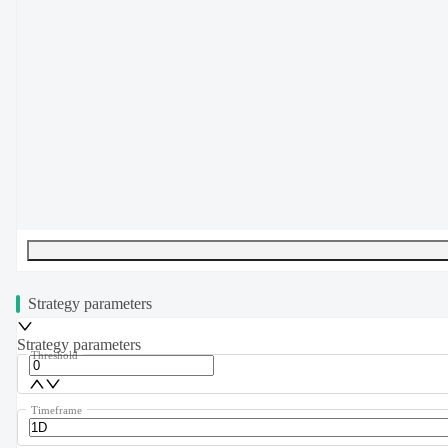
UTF-8
273
bytes
42
words
0
lines
Ln
1
,
Col
0
Strategy parameters
Strategy parameters
Threshold
Timeframe