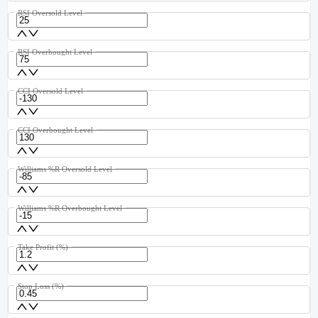
RSI Oversold Level
RSI Overbought Level
CCI Oversold Level
CCI Overbought Level
Williams %R Oversold Level
Williams %R Overbought Level
Take Profit (%)
Stop Loss (%)