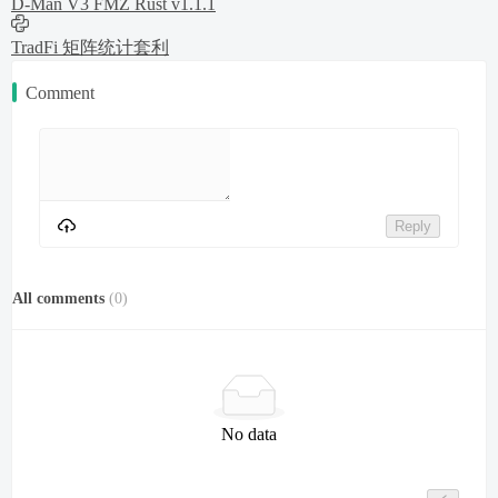
D-Man V3 FMZ Rust v1.1.1
TradFi 矩阵统计套利
Comment
Reply
All comments
(
0
)
No data