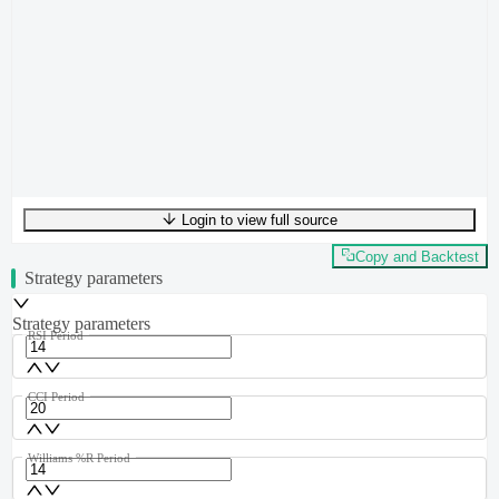
Login to view full source
UTF-8
272
bytes
42
words
0
lines
Ln
1
,
Col
0
Copy and Backtest
Strategy parameters
Strategy parameters
RSI Period
CCI Period
Williams %R Period