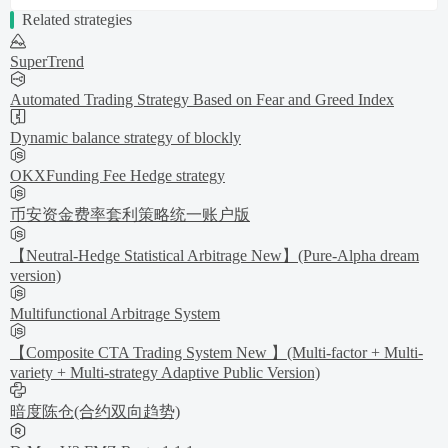
Related strategies
SuperTrend
Automated Trading Strategy Based on Fear and Greed Index
Dynamic balance strategy of blockly
OKXFunding Fee Hedge strategy
币安资金费率套利策略统一账户版
【Neutral-Hedge Statistical Arbitrage New】(Pure-Alpha dream
version)
Multifunctional Arbitrage System
【Composite CTA Trading System New 】(Multi-factor + Multi-
variety + Multi-strategy Adaptive Public Version)
暗度陈仓(合约双向趋势)