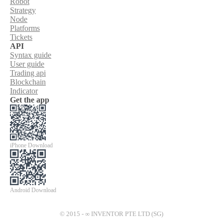
Robot
Strategy
Node
Platforms
Tickets
API
Syntax guide
User guide
Trading api
Blockchain
Indicator
Get the app
iPhone Download
Android Download
© 2015 - ∞ INVENTOR PTE LTD (SG)