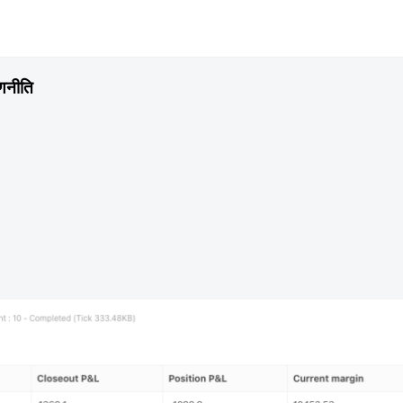
णनीति