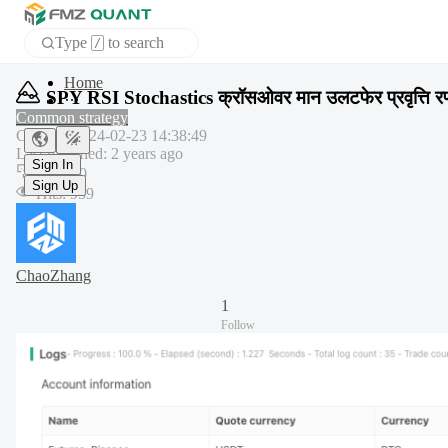
Type
to search
/
APP
SPY RSI Stochastics क्रॉसओवर मान उलटफेर प्रवृत्ति र
Common strategy
Created
:
2024-02-23 14:38:49
Sign In
Last modified
:
2 years ago
Sign Up
Copy
:
0
Hits
:
959
ChaoZhang
1
Follow