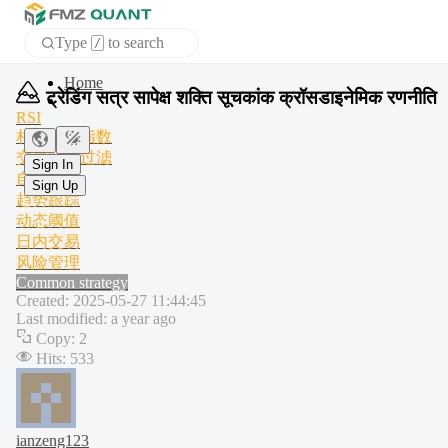
Type
to search
/
APP
ट्रेडिंग सत्र सापेक्ष शक्ति सूचकांक क्रॉसडाइनेमिक रणनीति
RSI
相对强弱指数
Sign In
交易时段过滤
Sign Up
自动平仓
趋势跟踪
动态阈值
日内交易
风险管理
Common strategy
Created
:
2025-05-27 11:44:45
Last modified
:
a year ago
Copy
:
2
Hits
:
533
ianzeng123