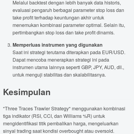
Melalui backtest dengan lebih banyak data historis,
evaluasi pengaruh berbagai parameter stop loss dan
take profit terhadap keuntungan akhir untuk
menemukan kombinasi parameter optimal. Selain itu,
pertimbangkan stop loss dan take profit dinamis.
Memperluas instrumen yang digunakan
Saat ini strategi terutama diterapkan pada EUR/USD.
Dapat mencoba menerapkan strategi ini pada
instrumen utama lainnya seperti GBP, JPY, AUD, dll.,
untuk menguji stabilitas dan skalabilitasnya.
Kesimpulan
"Three Traces Trawler Strategy" menggunakan kombinasi
tiga indikator (RSI, CCI, dan Williams %R) untuk
mengidentifikasi titik pembalikan harga, mengeluarkan
sinyal trading saat kondisi overbought atau oversold.