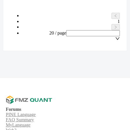
1
20 / page
Forums
PINE Language
FAQ Summary
MyLanguage