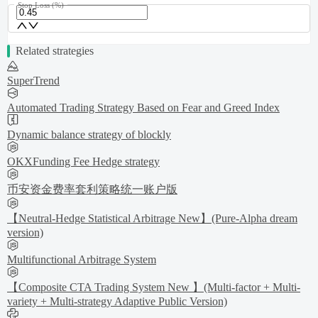
Stop Loss (%)
Related strategies
SuperTrend
Automated Trading Strategy Based on Fear and Greed Index
Dynamic balance strategy of blockly
OKXFunding Fee Hedge strategy
币安资金费率套利策略统一账户版
【Neutral-Hedge Statistical Arbitrage New】(Pure-Alpha dream
version)
Multifunctional Arbitrage System
【Composite CTA Trading System New 】(Multi-factor + Multi-
variety + Multi-strategy Adaptive Public Version)