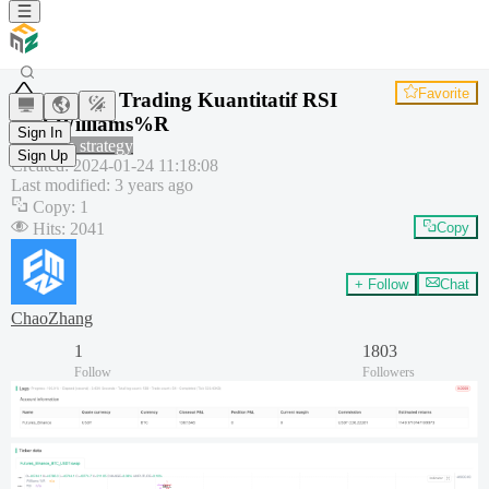
Favorite
Strategi Trading Kuantitatif RSI
CCI Williams%R
Sign In
Common strategy
Sign Up
Created
:
2024-01-24 11:18:08
Last modified
:
3 years ago
Copy
:
1
Hits
:
2041
Copy
+ Follow
Chat
ChaoZhang
1
1803
Follow
Followers