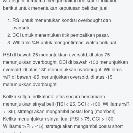
Strategi ini terutama mengandalkan indikator-indikator
berikut untuk menentukan keputusan beli dan jual:
RSI untuk menentukan kondisi overbought dan
oversold.
CCI untuk menentukan titik pembalikan pasar.
Williams %R untuk mengonfirmasi waktu beli/jual.
RSI di bawah 25 menunjukkan oversold, di atas 75
menunjukkan overbought. CCI di bawah -130 menunjukkan
oversold, di atas 130 menunjukkan overbought. Williams
%R di bawah -85 menunjukkan oversold, di atas -15
menunjukkan overbought.
Ketika ketiga indikator di atas secara bersamaan
menunjukkan sinyal beli (RSI < 25, CCI < -130, Williams %R
< -85), strategi akan mengambil posisi long (membeli).
Ketika menunjukkan sinyal jual (RSI > 75, CCI > 130,
Williams %R > -15), strategi akan mengambil posisi short