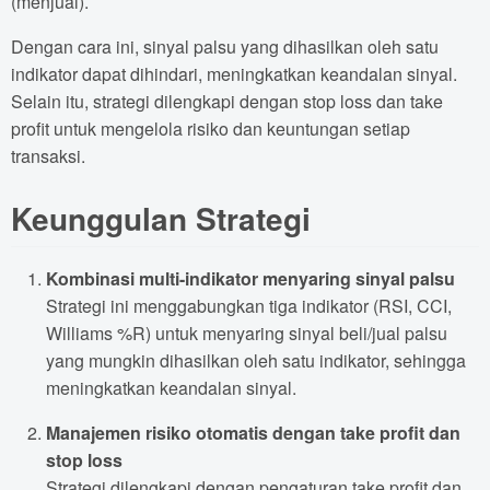
(menjual).
Dengan cara ini, sinyal palsu yang dihasilkan oleh satu
indikator dapat dihindari, meningkatkan keandalan sinyal.
Selain itu, strategi dilengkapi dengan stop loss dan take
profit untuk mengelola risiko dan keuntungan setiap
transaksi.
Keunggulan Strategi
Kombinasi multi-indikator menyaring sinyal palsu
Strategi ini menggabungkan tiga indikator (RSI, CCI,
Williams %R) untuk menyaring sinyal beli/jual palsu
yang mungkin dihasilkan oleh satu indikator, sehingga
meningkatkan keandalan sinyal.
Manajemen risiko otomatis dengan take profit dan
stop loss
Strategi dilengkapi dengan pengaturan take profit dan