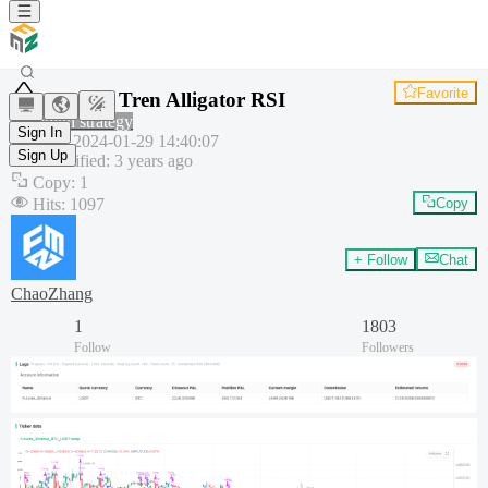
Favorite
Strategi Tren Alligator RSI
Common strategy
Sign In
Created
:
2024-01-29 14:40:07
Sign Up
Last modified
:
3 years ago
Copy
:
1
Hits
:
1097
Copy
+ Follow
Chat
ChaoZhang
1
1803
Follow
Followers