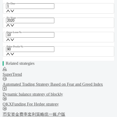
To Day
To Year
Stop Loss %
Take Profit %
Related strategies
SuperTrend
Automated Trading Strategy Based on Fear and Greed Index
Dynamic balance strategy of blockly
OKXFunding Fee Hedge strategy
币安资金费率套利策略统一账户版