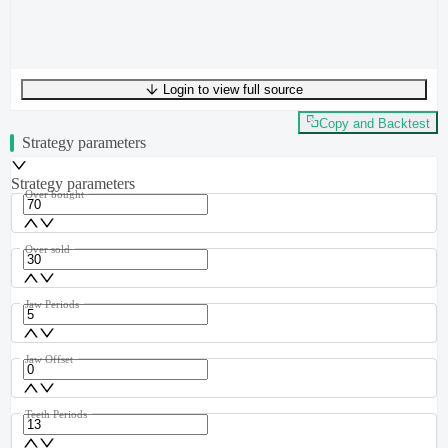
Login to view full source
UTF-8
250
bytes
38
words
0
lines
Ln
1
,
Col
0
Copy and Backtest
Strategy parameters
Strategy parameters
Over bought
Over sold
Jaw Periods
Jaw Offset
Teeth Periods