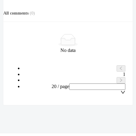
All comments
(
0
)
No data
1
20 / page