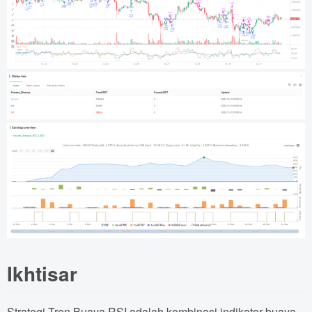
Ikhtisar
Strategi Tren Buaya RSI adalah kombinasi indikator buaya