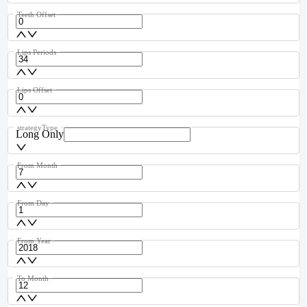
Teeth Offset
Lips Periods
Lips Offset
strategyType
Long Only
From Month
From Day
From Year
To Month