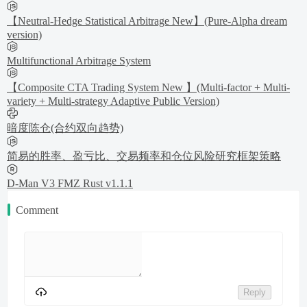
【Neutral-Hedge Statistical Arbitrage New】(Pure-Alpha dream
version)
Multifunctional Arbitrage System
【Composite CTA Trading System New 】(Multi-factor + Multi-
variety + Multi-strategy Adaptive Public Version)
暗度陈仓(合约双向趋势)
简易的胜率、盈亏比、交易频率和仓位风险研究框架策略
D-Man V3 FMZ Rust v1.1.1
Comment
Reply