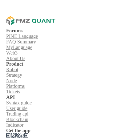
Forums
PINE Language
FAQ Summary
MyLanguage
Web3
About Us
Product
Robot
Strategy
Node
Platforms
Tickets
API
Syntax guide
User guide
Trading api
Blockchain
Indicator
Get the app