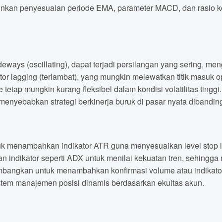
nkan penyesuaian periode EMA, parameter MACD, dan rasio kont
eways (oscillating), dapat terjadi persilangan yang sering, men
r lagging (terlambat), yang mungkin melewatkan titik masuk o
 tetap mungkin kurang fleksibel dalam kondisi volatilitas tinggi.
menyebabkan strategi berkinerja buruk di pasar nyata dibanding
uk menambahkan indikator ATR guna menyesuaikan level stop lo
 indikator seperti ADX untuk menilai kekuatan tren, sehingga 
imbangkan untuk menambahkan konfirmasi volume atau indikat
stem manajemen posisi dinamis berdasarkan ekuitas akun.