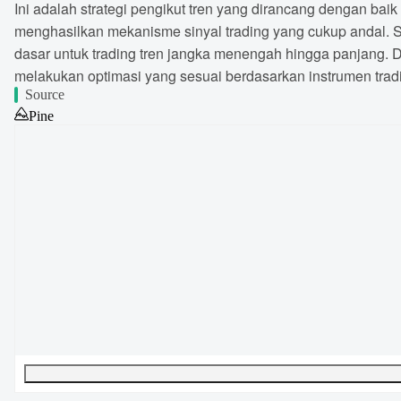
Ini adalah strategi pengikut tren yang dirancang dengan b
menghasilkan mekanisme sinyal trading yang cukup andal. S
dasar untuk trading tren jangka menengah hingga panjang. 
melakukan optimasi yang sesuai berdasarkan instrumen tradin
Source
Pine
UTF-8
290
bytes
38
words
0
lines
Ln
1
,
Col
0