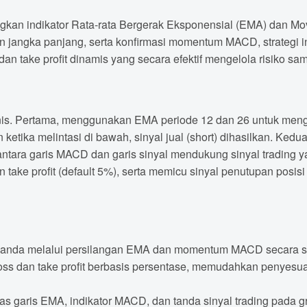
abungkan indikator Rata-rata Bergerak Eksponensial (EMA) da
 jangka panjang, serta konfirmasi momentum MACD, strategi in
 dan take profit dinamis yang secara efektif mengelola risiko s
teknis. Pertama, menggunakan EMA periode 12 dan 26 untuk mengi
an ketika melintasi di bawah, sinyal jual (short) dihasilkan. K
antara garis MACD dan garis sinyal mendukung sinyal trading
n take profit (default 5%), serta memicu sinyal penutupan posi
 ganda melalui persilangan EMA dan momentum MACD secara sig
oss dan take profit berbasis persentase, memudahkan penyesua
s garis EMA, indikator MACD, dan tanda sinyal trading pada gr