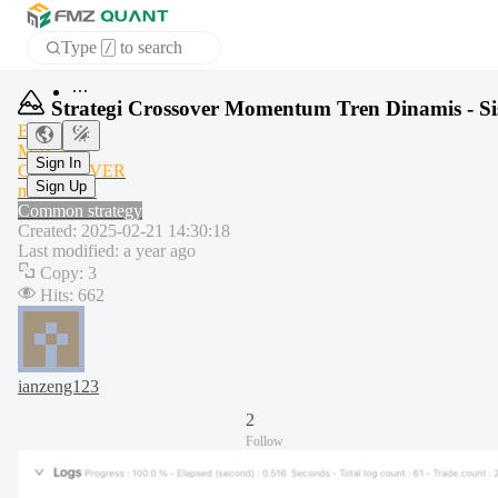
Type
to search
/
APP
Strategi Crossover Momentum Tren Dinamis - 
EMA
MACD
Sign In
CROSSOVER
Sign Up
momentum
Common strategy
Created
:
2025-02-21 14:30:18
Last modified
:
a year ago
Copy
:
3
Hits
:
662
ianzeng123
2
Follow