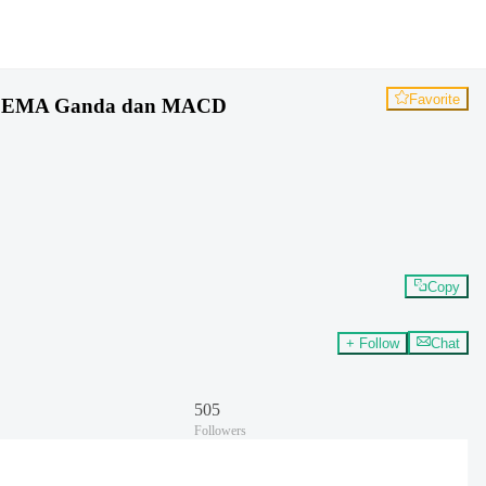
Favorite
ator EMA Ganda dan MACD
Copy
+ Follow
Chat
505
Followers