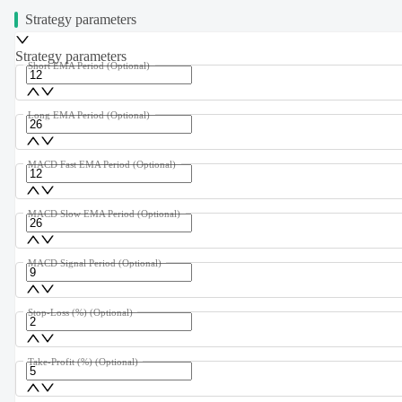
Strategy parameters
Strategy parameters
Short EMA Period
(Optional)
Long EMA Period
(Optional)
MACD Fast EMA Period
(Optional)
MACD Slow EMA Period
(Optional)
MACD Signal Period
(Optional)
Stop-Loss (%)
(Optional)
Take-Profit (%)
(Optional)