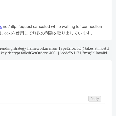
:
net/http: request canceled while waiting for connection
局的に壁を覆し,ccxtを使用して無数の問題を取り出しています。
rending strategy framework
in main TypeError: IO() takes at most 3
 key decrypt failed
GetOrders: 400: {"code":-1121,"msg":"Invalid
Reply