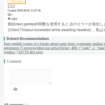
Favorite
FAQ
Created
2018-08-01 11:07:56
1
2284
接続okex,getdepth関数を使用すると,次のエラーが発生します。G
(Client.Timeout exceeded while await
Related Recommendations
Pure english vesion of e-books about some basic systematic trading s
arguments (5 given)
symbol not set
GetTicker: 400: {"code": 2, "data
symbol."}
HTTP 403 error
Comment
All comments
(
1
)