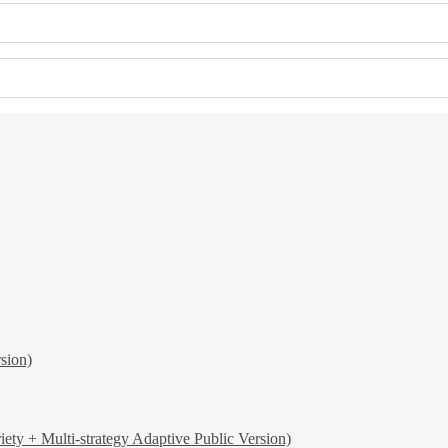
sion)
y + Multi-strategy Adaptive Public Version)