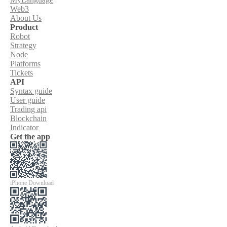
Web3
About Us
Product
Robot
Strategy
Node
Platforms
Tickets
API
Syntax guide
User guide
Trading api
Blockchain
Indicator
Get the app
iPhone Download