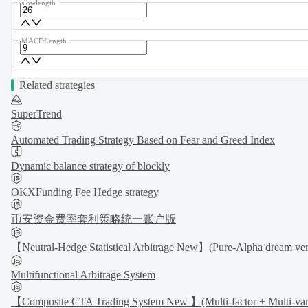
slowlength
MACDLength
Related strategies
SuperTrend
Automated Trading Strategy Based on Fear and Greed Index
Dynamic balance strategy of blockly
OKXFunding Fee Hedge strategy
币安资金费率套利策略统一账户版
【Neutral-Hedge Statistical Arbitrage New】(Pure-Alpha dream ver
Multifunctional Arbitrage System
【Composite CTA Trading System New 】(Multi-factor + Multi-variet