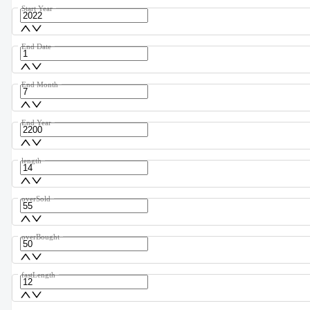
Start Year
End Date
End Month
End Year
length
overSold
overBought
fastLength