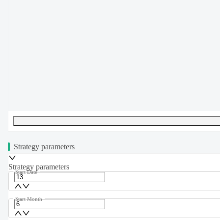
UTF-8
271
bytes
36
words
0
lines
Ln
1
,
Col
0
Strategy parameters
Strategy parameters
Start Date
Start Month