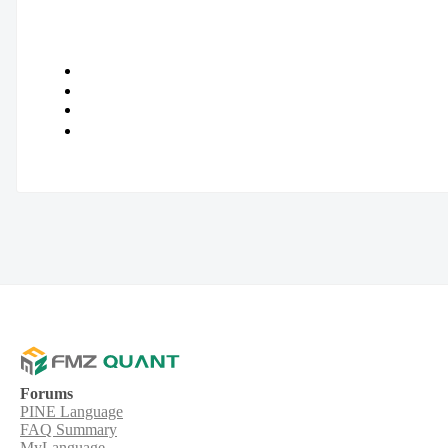
Forums
PINE Language
FAQ Summary
MyLanguage