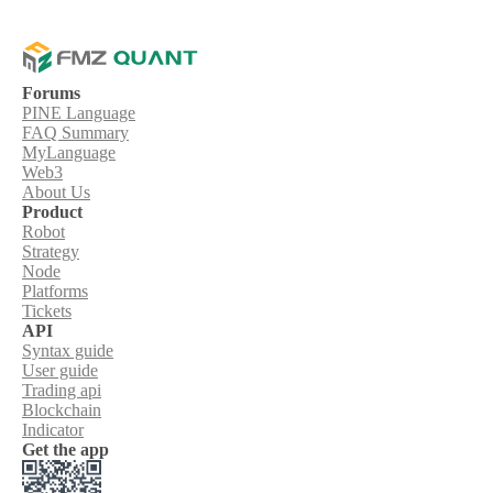
Forums
PINE Language
FAQ Summary
MyLanguage
Web3
About Us
Product
Robot
Strategy
Node
Platforms
Tickets
API
Syntax guide
User guide
Trading api
Blockchain
Indicator
Get the app