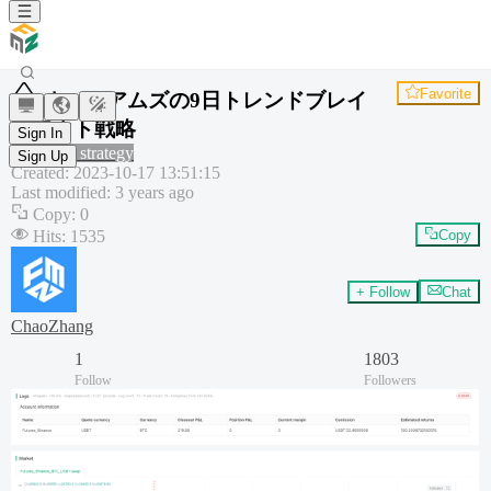
Favorite
ウィリアムズの9日トレンドブレイ
クアウト戦略
Sign In
Common strategy
Sign Up
Created
:
2023-10-17 13:51:15
Last modified
:
3 years ago
Copy
:
0
Hits
:
1535
Copy
+ Follow
Chat
ChaoZhang
1
1803
Follow
Followers