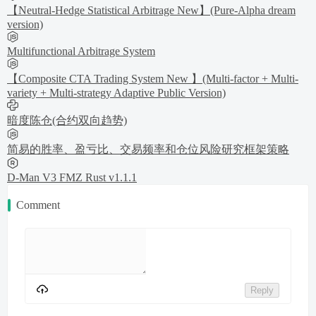
【Neutral-Hedge Statistical Arbitrage New】(Pure-Alpha dream
version)
Multifunctional Arbitrage System
【Composite CTA Trading System New 】(Multi-factor + Multi-
variety + Multi-strategy Adaptive Public Version)
暗度陈仓(合约双向趋势)
简易的胜率、盈亏比、交易频率和仓位风险研究框架策略
D-Man V3 FMZ Rust v1.1.1
Comment
Reply