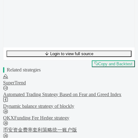
Login to view full source
UTF-8
233
bytes
35
words
0
lines
Ln
1
,
Col
0
Copy and Backtest
Related strategies
SuperTrend
Automated Trading Strategy Based on Fear and Greed Index
Dynamic balance strategy of blockly
OKXFunding Fee Hedge strategy
币安资金费率套利策略统一账户版