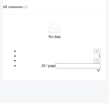
All comments
(
0
)
No data
1
20 / page