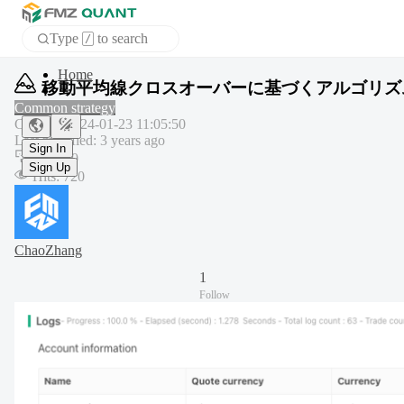
Type
to search
/
Home
移動平均線クロスオーバーに基づくアルゴリズ
APP
Common strategy
Created
:
2024-01-23 11:05:50
Last modified
:
3 years ago
Sign In
Copy
:
0
Sign Up
Hits
:
720
ChaoZhang
1
Follow