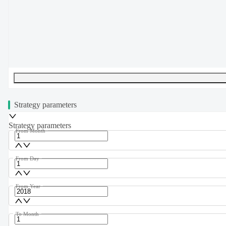
UTF-8
239
bytes
35
words
0
lines
Ln
1
,
Col
0
Strategy parameters
Strategy parameters
From Month
From Day
From Year
To Month