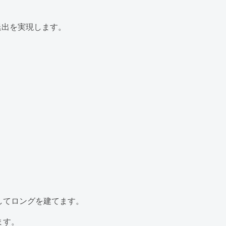
退出を実現します。
。
。
してロングを建てます。
ます。