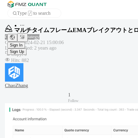
Type
to search
/
Home
マルチタイムフレームEMAブレイクアウトと
APP
Common strategy
Created
:
2024-02-21 15:00:06
Last modified
:
2 years ago
Sign In
Copy
:
0
Sign Up
Hits
:
882
ChaoZhang
1
Follow