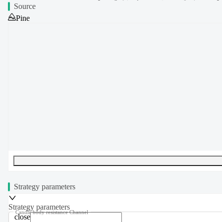
Source
Pine
UTF-8
437
bytes
57
words
0
lines
Ln
1
,
Col
0
Strategy parameters
Strategy parameters
Candle body resistance Channel
close