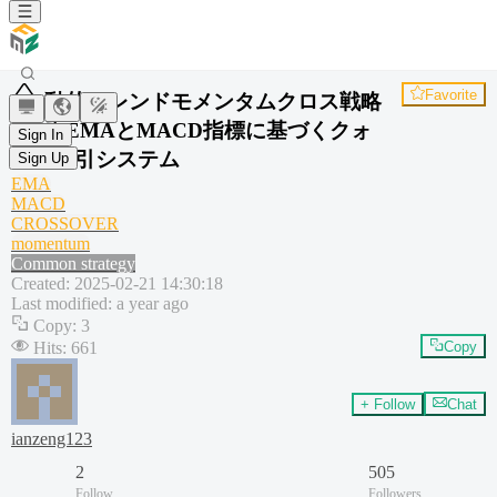
Favorite
動的トレンドモメンタムクロス戦略
- 二重EMAとMACD指標に基づくクォ
Sign In
ンツ取引システム
Sign Up
EMA
MACD
CROSSOVER
momentum
Common strategy
Created
:
2025-02-21 14:30:18
Last modified
:
a year ago
Copy
:
3
Hits
:
661
Copy
+ Follow
Chat
ianzeng123
2
505
Follow
Followers