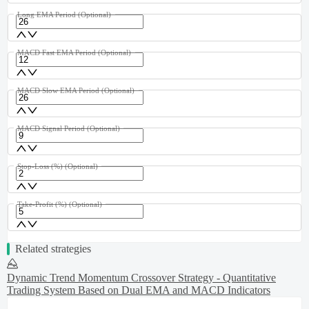
Long EMA Period
(Optional)
MACD Fast EMA Period
(Optional)
MACD Slow EMA Period
(Optional)
MACD Signal Period
(Optional)
Stop-Loss (%)
(Optional)
Take-Profit (%)
(Optional)
Related strategies
Dynamic Trend Momentum Crossover Strategy - Quantitative
Trading System Based on Dual EMA and MACD Indicators