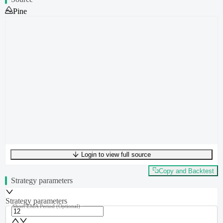
Pine
Login to view full source
UTF-8
290
bytes
38
words
0
lines
Ln
1
,
Col
0
Copy and Backtest
Strategy parameters
Strategy parameters
Short EMA Period
(Optional)