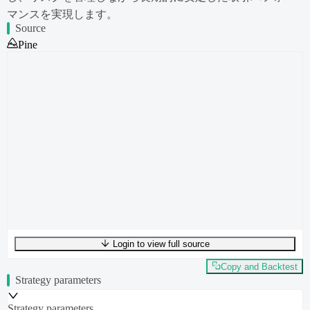
マンスを実現します。
Source
Pine
Login to view full source
UTF-8
409
bytes
48
words
0
lines
Ln
1
,
Col
0
Copy and Backtest
Strategy parameters
Strategy parameters