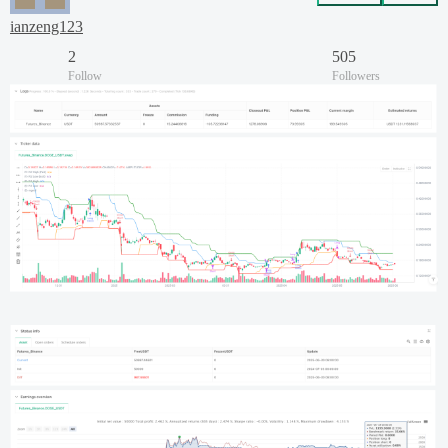
ianzeng123
2
505
Follow
Followers