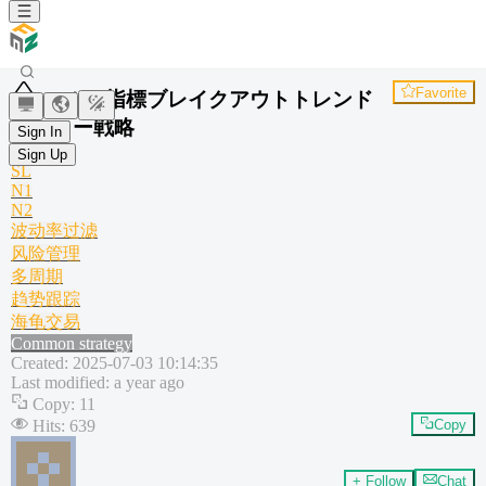
Favorite
マルチ指標ブレイクアウトトレンド
フォロー戦略
Sign In
ATR
Sign Up
SL
N1
N2
波动率过滤
风险管理
多周期
趋势跟踪
海龟交易
Common strategy
Created
:
2025-07-03 10:14:35
Last modified
:
a year ago
Copy
:
11
Hits
:
639
Copy
+ Follow
Chat