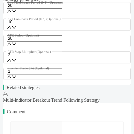
Entry Lookback Period (N1)
(Optional)
Exit Lookback Period (N2)
(Optional)
ATR Period
(Optional)
ATR Stop Multiplier
(Optional)
Risk Per Trade (%)
(Optional)
Related strategies
Multi-Indicator Breakout Trend Following Strategy
Comment