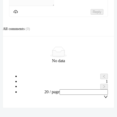
Reply
All comments
(
0
)
No data
1
20 / page