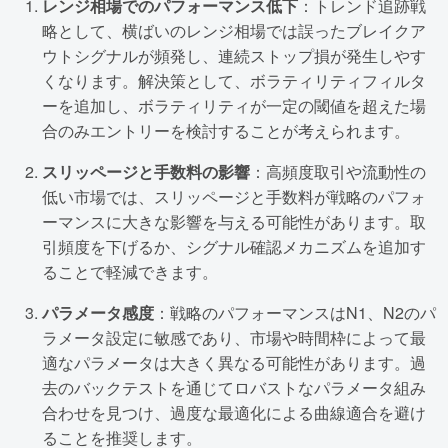
レンジ相場でのパフォーマンス低下
：トレンド追跡戦
略として、横ばいのレンジ相場では誤ったブレイクア
ウトシグナルが頻発し、連続ストップ損が発生しやす
くなります。解決策として、ボラティリティフィルタ
ーを追加し、ボラティリティが一定の閾値を超えた場
合のみエントリーを検討することが考えられます。
スリッページと手数料の影響
：高頻度取引や流動性の
低い市場では、スリッページと手数料が戦略のパフォ
ーマンスに大きな影響を与える可能性があります。取
引頻度を下げるか、シグナル確認メカニズムを追加す
ることで軽減できます。
パラメータ感度
：戦略のパフォーマンスはN1、N2のパ
ラメータ設定に敏感であり、市場や時間枠によって最
適なパラメータは大きく異なる可能性があります。過
去のバックテストを通じてロバストなパラメータ組み
合わせを見つけ、過度な最適化による曲線適合を避け
ることを推奨します。