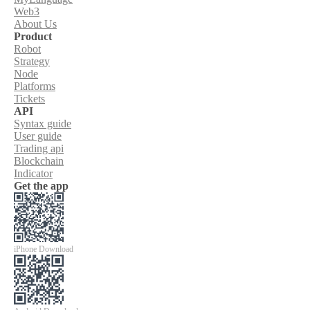
Web3
About Us
Product
Robot
Strategy
Node
Platforms
Tickets
API
Syntax guide
User guide
Trading api
Blockchain
Indicator
Get the app
iPhone Download