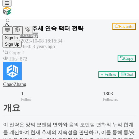
Favorite
모멘텀 추세 연속 팩터 전략
Common strategy
Sign In
Created
:
2023-10-08 16:15:34
Sign Up
Last modified
:
3 years ago
Copy
:
1
Hits
:
872
Copy
+ Follow
Chat
ChaoZhang
1
1803
Follow
Followers
개요
이 전략은 양의 모멘텀 변화와 음의 모멘텀 변화의 누적 합계
를 계산하여 현재 추세의 지속성을 판단하고, 이를 통해 롱/숏