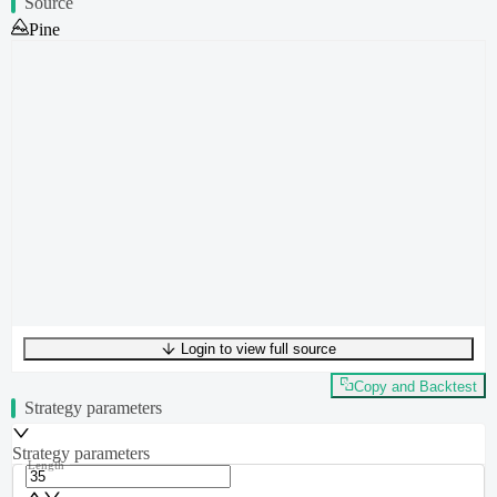
Source
Pine
Login to view full source
UTF-8
314
bytes
41
words
0
lines
Ln
1
,
Col
0
Copy and Backtest
Strategy parameters
Strategy parameters
Length