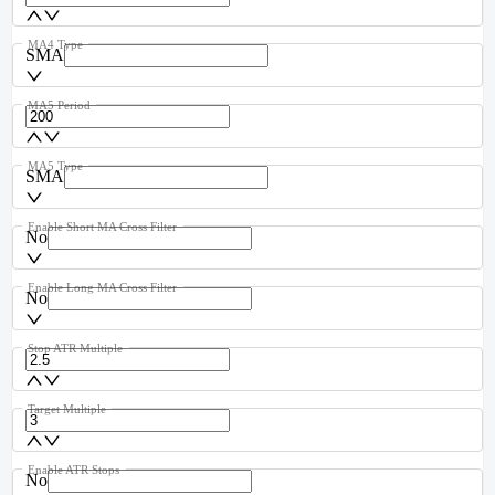
MA4 Type
SMA
MA5 Period
MA5 Type
SMA
Enable Short MA Cross Filter
No
Enable Long MA Cross Filter
No
Stop ATR Multiple
Target Multiple
Enable ATR Stops
No