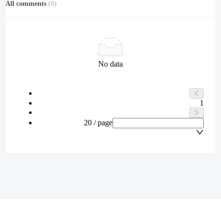
All comments
(
0
)
No data
1
20 / page