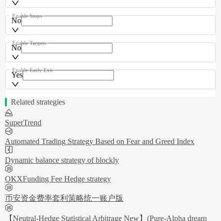
Enable Stops
No
Enable Targets
No
Enable Early Exit
Yes
Related strategies
SuperTrend
Automated Trading Strategy Based on Fear and Greed Index
Dynamic balance strategy of blockly
OKXFunding Fee Hedge strategy
币安资金费率套利策略统一账户版
【Neutral-Hedge Statistical Arbitrage New】(Pure-Alpha dream