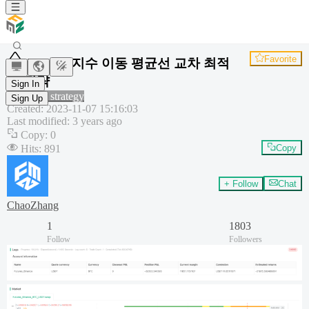
Favorite
EMAC 지수 이동 평균선 교차 최적
화 전략
Sign In
Common strategy
Sign Up
Created
:
2023-11-07 15:16:03
Last modified
:
3 years ago
Copy
:
0
Hits
:
891
Copy
+ Follow
Chat
ChaoZhang
1
1803
Follow
Followers