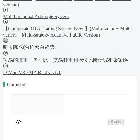
version)
Multifunctional Arbitrage System
【Composite CTA Trading System New 】(Multi-factor + Multi-
variety + Multi-strategy Adaptive Public Version)
暗度陈仓(合约双向趋势)
简易的胜率、盈亏比、交易频率和仓位风险研究框架策略
D-Man V3 FMZ Rust v1.1.1
Comment
Reply