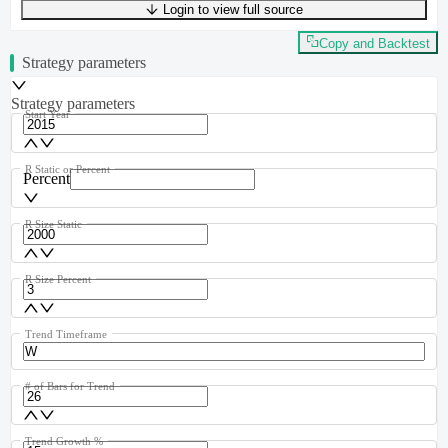
Login to view full source
UTF-8
496
bytes
74
words
0
lines
Ln
1
,
Col
0
Copy and Backtest
Strategy parameters
Strategy parameters
Start Year
R Static or Percent
Percent
R Size Static
R Size Percent
Trend Timeframe
# of Bars for Trend
Trend Growth %