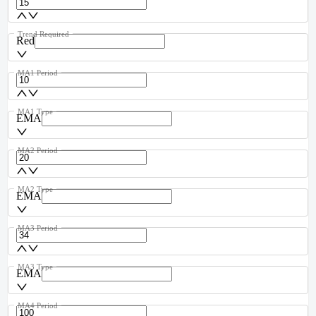
Trend Required
Red
MA1 Period
MA1 Type
EMA
MA2 Period
MA2 Type
EMA
MA3 Period
MA3 Type
EMA
MA4 Period