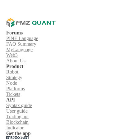
Forums
PINE Language
FAQ Summary
MyLanguage
Web3
About Us
Product
Robot
Strategy
Node
Platforms
Tickets
API
Syntax guide
User guide
Trading api
Blockchain
Indicator
Get the app