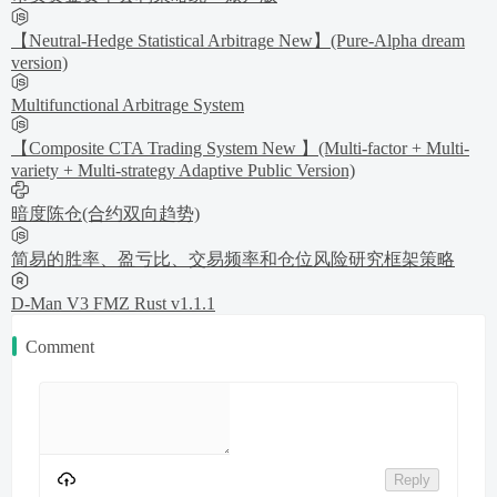
【Neutral-Hedge Statistical Arbitrage New】(Pure-Alpha dream
version)
Multifunctional Arbitrage System
【Composite CTA Trading System New 】(Multi-factor + Multi-
variety + Multi-strategy Adaptive Public Version)
暗度陈仓(合约双向趋势)
简易的胜率、盈亏比、交易频率和仓位风险研究框架策略
D-Man V3 FMZ Rust v1.1.1
Comment
Reply