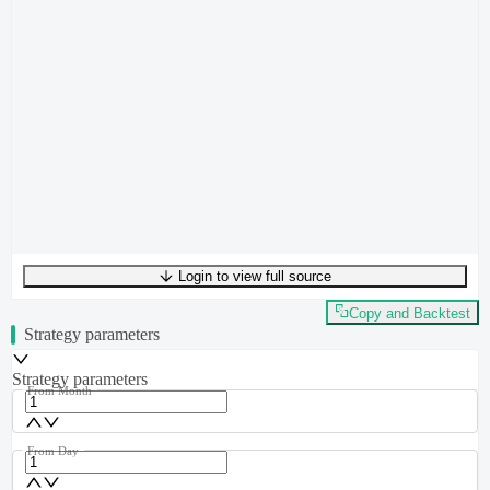
Login to view full source
UTF-8
239
bytes
35
words
0
lines
Ln
1
,
Col
0
Copy and Backtest
Strategy parameters
Strategy parameters
From Month
From Day