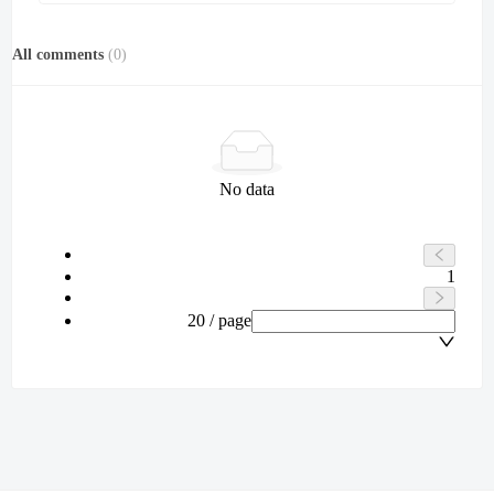
All comments
(
0
)
No data
1
20 / page