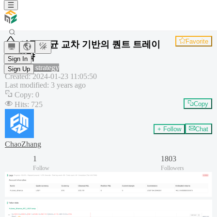
Favorite
이동 평균 교차 기반의 퀀트 트레이
딩 전략
Sign In
Common strategy
Sign Up
Created
:
2024-01-23 11:05:50
Last modified
:
3 years ago
Copy
:
0
Hits
:
725
Copy
+ Follow
Chat
ChaoZhang
1
1803
Follow
Followers