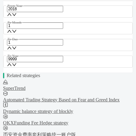
From Year
To Month
To Day
To Year
Related strategies
SuperTrend
Automated Trading Strategy Based on Fear and Greed Index
Dynamic balance strategy of blockly
OKXFunding Fee Hedge strategy
币安资金费率套利策略统一账户版