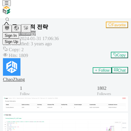
Favorite
돌파 추적 전략
Common strategy
Sign In
Created
:
2024-01-31 17:06:36
Sign Up
Last modified
:
3 years ago
Copy
:
2
Hits
:
1809
Copy
+ Follow
Chat
ChaoZhang
1
1802
Follow
Followers