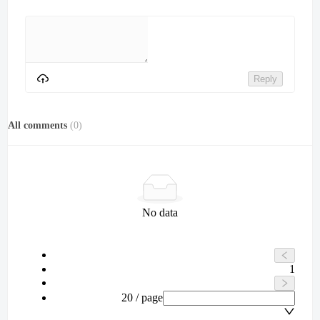
Reply
All comments
(
0
)
No data
1
20 / page