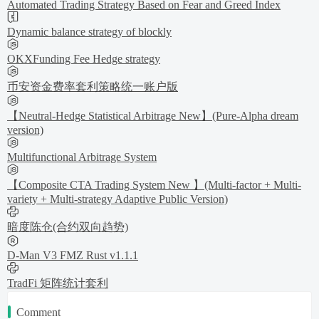
Automated Trading Strategy Based on Fear and Greed Index
Dynamic balance strategy of blockly
OKXFunding Fee Hedge strategy
币安资金费率套利策略统一账户版
【Neutral-Hedge Statistical Arbitrage New】(Pure-Alpha dream
version)
Multifunctional Arbitrage System
【Composite CTA Trading System New 】(Multi-factor + Multi-
variety + Multi-strategy Adaptive Public Version)
暗度陈仓(合约双向趋势)
D-Man V3 FMZ Rust v1.1.1
TradFi 矩阵统计套利
Comment