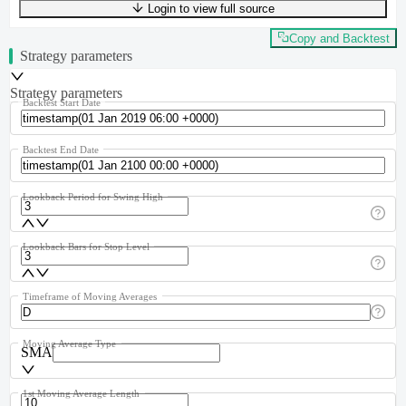
Login to view full source
UTF-8
412
bytes
71
words
0
lines
Ln
1
,
Col
0
Copy and Backtest
Strategy parameters
Strategy parameters
Backtest Start Date
Backtest End Date
Lookback Period for Swing High
Lookback Bars for Stop Level
Timeframe of Moving Averages
Moving Average Type
SMA
1st Moving Average Length