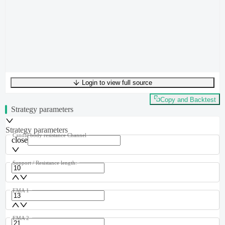
Login to view full source
UTF-8
437
bytes
57
words
0
lines
Ln
1
,
Col
0
Copy and Backtest
Strategy parameters
Strategy parameters
Candle body resistance Channel
close
Support / Resistance length:
EMA 1
EMA 2