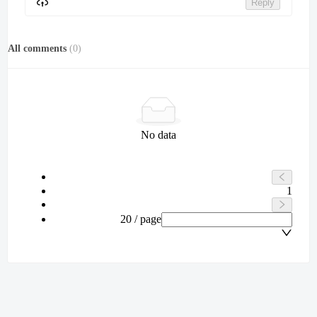
Reply
All comments
(
0
)
No data
1
20 / page