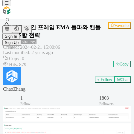
Favorite
다중 시간 프레임 EMA 돌파와 캔들
패턴 조합 전략
Sign In
Common strategy
Sign Up
Created
:
2024-02-21 15:00:06
Last modified
:
2 years ago
Copy
:
0
Hits
:
879
Copy
+ Follow
Chat
ChaoZhang
1
1803
Follow
Followers