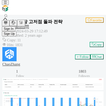
Favorite
아시아장 고저점 돌파 전략
Common strategy
Sign In
Created
:
2024-03-29 17:12:49
Sign Up
Last modified
:
2 years ago
Copy
:
11
Hits
:
1831
Copy
+ Follow
Chat
ChaoZhang
1
1803
Follow
Followers