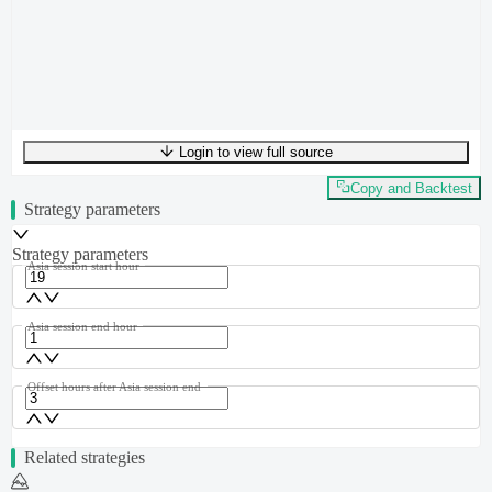
Login to view full source
UTF-8
288
bytes
43
words
0
lines
Ln
1
,
Col
0
Copy and Backtest
Strategy parameters
Strategy parameters
Asia session start hour
Asia session end hour
Offset hours after Asia session end
Related strategies