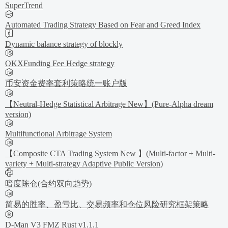
SuperTrend
Automated Trading Strategy Based on Fear and Greed Index
Dynamic balance strategy of blockly
OKXFunding Fee Hedge strategy
币安资金费率套利策略统一账户版
【Neutral-Hedge Statistical Arbitrage New】(Pure-Alpha dream
version)
Multifunctional Arbitrage System
【Composite CTA Trading System New 】(Multi-factor + Multi-
variety + Multi-strategy Adaptive Public Version)
暗度陈仓(合约双向趋势)
简易的胜率、盈亏比、交易频率和仓位风险研究框架策略
D-Man V3 FMZ Rust v1.1.1