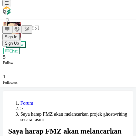
鬼灭之刃
Sign In
Sign Up
+ Follow
Chat
5
Follow
1
Followers
Forum
>
Saya harap FMZ akan melancarkan projek ghostwriting
secara rasmi
Saya harap FMZ akan melancarkan