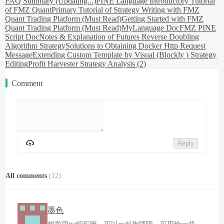
FAQ Summary (Updating...)
PINE Language Introductory Tutorial
of FMZ Quant
Primary Tutorial of Strategy Writing with FMZ
Quant Trading Platform (Must Read)
Getting Started with FMZ
Quant Trading Platform (Must Read)
MyLanguage Doc
FMZ PINE
Script Doc
Notes & Explanation of Futures Reverse Doubling
Algorithm Strategy
Solutions to Obtaining Docker Http Request
Message
Extending Custom Template by Visual (Blockly ) Strategy
Editing
Profit Harvester Strategy Analysis (2)
Comment
Reply
All comments
(
12
)
墨色
想学用py编程嘛，可以一起抱团哦。可用给一些