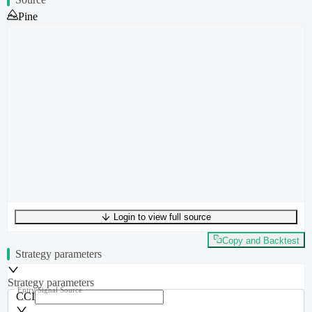
Pine
Login to view full source
UTF-8
253
bytes
36
words
0
lines
Ln
1
,
Col
0
Copy and Backtest
Strategy parameters
Strategy parameters
Entry Signal Source
CCI