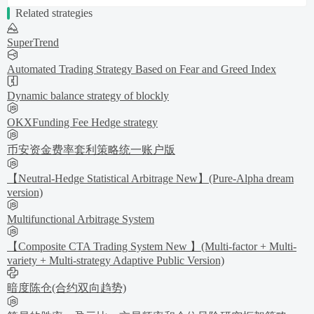
Related strategies
SuperTrend
Automated Trading Strategy Based on Fear and Greed Index
Dynamic balance strategy of blockly
OKXFunding Fee Hedge strategy
币安资金费率套利策略统一账户版
【Neutral-Hedge Statistical Arbitrage New】(Pure-Alpha dream
version)
Multifunctional Arbitrage System
【Composite CTA Trading System New 】(Multi-factor + Multi-
variety + Multi-strategy Adaptive Public Version)
暗度陈仓(合约双向趋势)