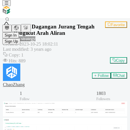
Favorite
Strategi Dagangan Jurang Tengah
dan Pengikut Arah Aliran
Sign In
Common strategy
Sign Up
Created
:
2023-10-25 18:02:11
Last modified
:
3 years ago
Copy
:
1
Hits
:
889
Copy
+ Follow
Chat
ChaoZhang
1
1803
Follow
Followers