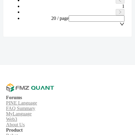
1
20 / page
Forums
PINE Language
FAQ Summary
MyLanguage
Web3
About Us
Product