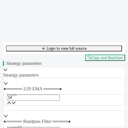
Login to view full source
UTF-8
326
bytes
43
words
0
lines
Ln
1
,
Col
0
Copy and Backtest
Strategy parameters
Strategy parameters
●═════ 2/20 EMA ═════●
Length
●═════ Bandpass Filter ═════●
LengthBPF