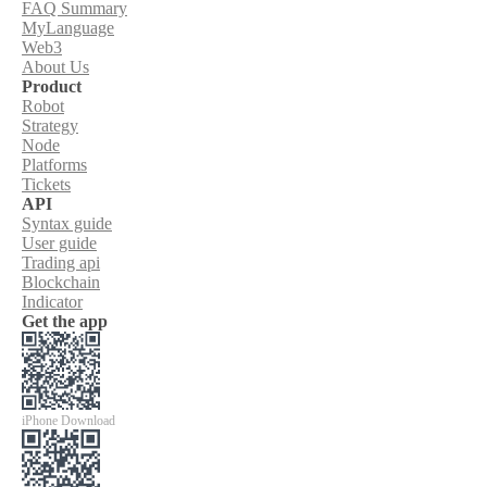
FAQ Summary
MyLanguage
Web3
About Us
Product
Robot
Strategy
Node
Platforms
Tickets
API
Syntax guide
User guide
Trading api
Blockchain
Indicator
Get the app
iPhone Download