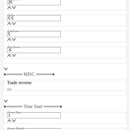
Delta
SellZone
BuyZone
●═════ MISC ═════●
Trade reverse
●═════ Time Start ═════●
From Day
From Month