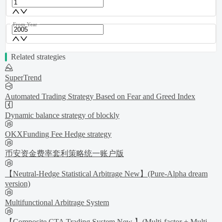
From Year
Related strategies
SuperTrend
Automated Trading Strategy Based on Fear and Greed Index
Dynamic balance strategy of blockly
OKXFunding Fee Hedge strategy
币安资金费率套利策略统一账户版
【Neutral-Hedge Statistical Arbitrage New】(Pure-Alpha dream
version)
Multifunctional Arbitrage System
【Composite CTA Trading System New 】(Multi-factor + Multi-