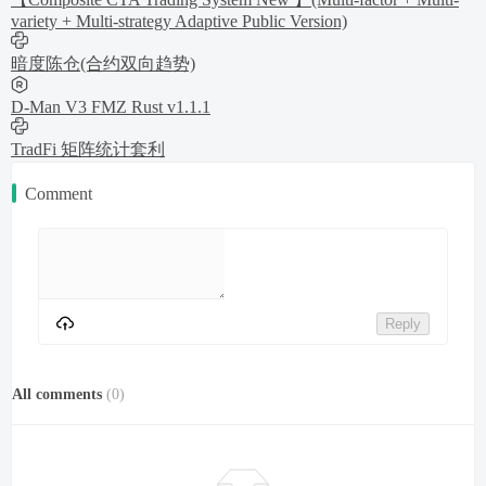
variety + Multi-strategy Adaptive Public Version)
暗度陈仓(合约双向趋势)
D-Man V3 FMZ Rust v1.1.1
TradFi 矩阵统计套利
Comment
Reply
All comments
(
0
)