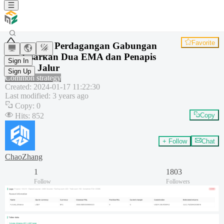
Favorite
Strategi Perdagangan Gabungan
Berdasarkan Dua EMA dan Penapis
Sign In
Laluan Jalur
Sign Up
Common strategy
Created
:
2024-01-17 11:22:30
Last modified
:
3 years ago
Copy
:
0
Hits
:
852
Copy
+ Follow
Chat
ChaoZhang
1
1803
Follow
Followers