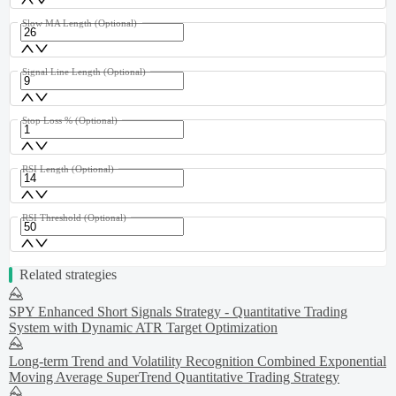
Slow MA Length
(Optional)
Signal Line Length
(Optional)
Stop Loss %
(Optional)
RSI Length
(Optional)
RSI Threshold
(Optional)
Related strategies
SPY Enhanced Short Signals Strategy - Quantitative Trading
System with Dynamic ATR Target Optimization
Long-term Trend and Volatility Recognition Combined Exponential
Moving Average SuperTrend Quantitative Trading Strategy