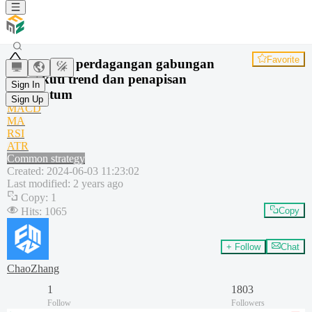
Favorite
Strategi perdagangan gabungan
mengikuti trend dan penapisan
Sign In
momentum
Sign Up
MACD
MA
RSI
ATR
Common strategy
Created
:
2024-06-03 11:23:02
Last modified
:
2 years ago
Copy
:
1
Hits
:
1065
Copy
+ Follow
Chat
ChaoZhang
1
1803
Follow
Followers