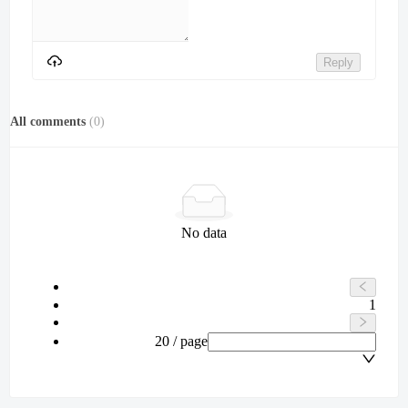
Reply
All comments
(
0
)
No data
1
20 / page