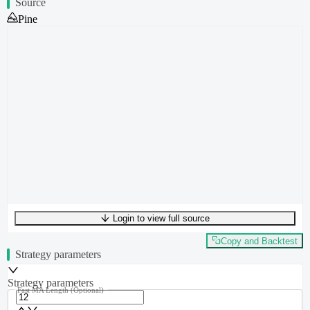
Source
Pine
Login to view full source
UTF-8
262
bytes
39
words
0
lines
Ln
1
,
Col
0
Copy and Backtest
Strategy parameters
Strategy parameters
Fast MA Length
(Optional)