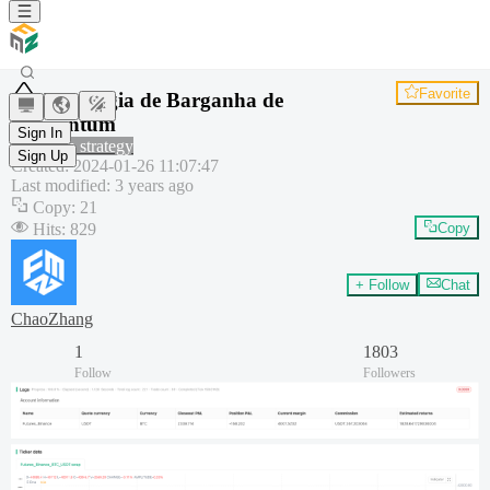
Favorite
Estratégia de Barganha de
Momentum
Sign In
Common strategy
Sign Up
Created
:
2024-01-26 11:07:47
Last modified
:
3 years ago
Copy
:
21
Hits
:
829
Copy
+ Follow
Chat
ChaoZhang
1
1803
Follow
Followers