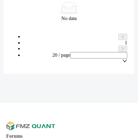
No data
1
20 / page
Forums