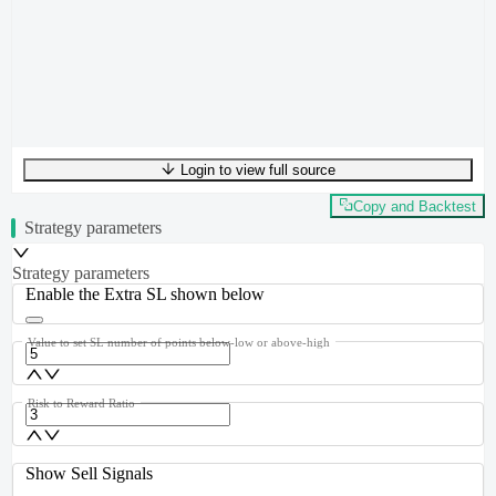
Login to view full source
UTF-8
300
bytes
49
words
0
lines
Ln
1
,
Col
0
Copy and Backtest
Strategy parameters
Strategy parameters
Enable the Extra SL shown below
Value to set SL number of points below-low or above-high
Risk to Reward Ratio
Show Sell Signals