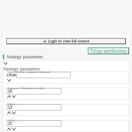
Login to view full source
UTF-8
437
bytes
57
words
0
lines
Ln
1
,
Col
0
Copy and Backtest
Strategy parameters
Strategy parameters
Candle body resistance Channel
close
Support / Resistance length:
EMA 1
EMA 2