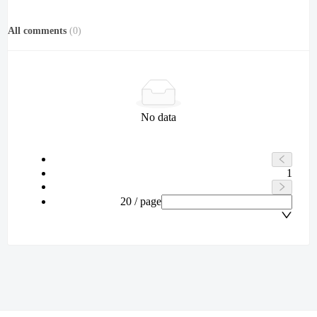
All comments
(
0
)
No data
1
20 / page