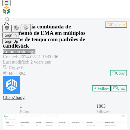
Favorite
Estratégia combinada de
rompimento de EMA em múltiplos
Sign In
períodos de tempo com padrões de
Sign Up
candlestick
Common strategy
Created
:
2024-02-21 15:00:06
Last modified
:
2 years ago
Copy
:
0
Hits
:
884
Copy
+ Follow
Chat
ChaoZhang
1
1803
Follow
Followers