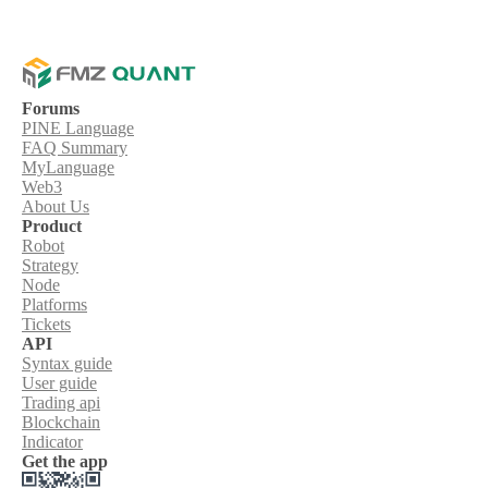
Forums
PINE Language
FAQ Summary
MyLanguage
Web3
About Us
Product
Robot
Strategy
Node
Platforms
Tickets
API
Syntax guide
User guide
Trading api
Blockchain
Indicator
Get the app