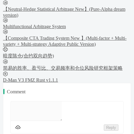
【Neutral-Hedge Statistical Arbitrage New】(Pure-Alpha dream
version)
Multifunctional Arbitrage System
【Composite CTA Trading System New 】(Multi-factor + Multi-
variety + Multi-strategy Adaptive Public Version)
暗度陈仓(合约双向趋势)
简易的胜率、盈亏比、交易频率和仓位风险研究框架策略
D-Man V3 FMZ Rust v1.1.1
Comment
Reply