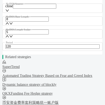
HullMA Source:
close
HullMA Base Length:
HullMA Length Scalar:
Period
Related strategies
SuperTrend
Automated Trading Strategy Based on Fear and Greed Index
Dynamic balance strategy of blockly
OKXFunding Fee Hedge strategy
币安资金费率套利策略统一账户版