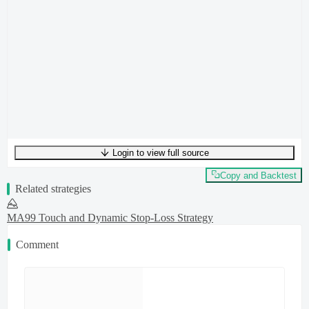
Login to view full source
UTF-8
284
bytes
49
words
0
lines
Ln
1
,
Col
0
Copy and Backtest
Related strategies
MA99 Touch and Dynamic Stop-Loss Strategy
Comment