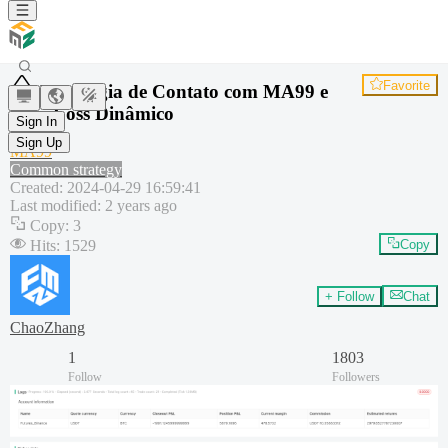
Favorite
Estratégia de Contato com MA99 e
Stop Loss Dinâmico
Sign In
SMA
Sign Up
MA99
Common strategy
Created
:
2024-04-29 16:59:41
Last modified
:
2 years ago
Copy
:
3
Hits
:
1529
Copy
+ Follow
Chat
ChaoZhang
1
1803
Follow
Followers