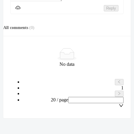
Reply
All comments
(
0
)
No data
1
20 / page