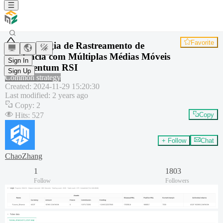
Favorite
Estratégia de Rastreamento de
Tendência com Múltiplas Médias Móveis
Sign In
e Momentum RSI
Sign Up
Common strategy
Created
:
2024-11-29 15:20:30
Last modified
:
2 years ago
Copy
:
2
Hits
:
527
Copy
+ Follow
Chat
ChaoZhang
1
1803
Follow
Followers