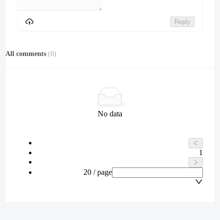
Reply
All comments
(
0
)
No data
1
20 / page