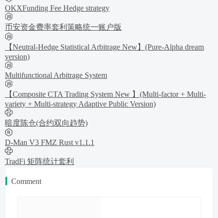
OKXFunding Fee Hedge strategy
币安资金费率套利策略统一账户版
【Neutral-Hedge Statistical Arbitrage New】(Pure-Alpha dream
version)
Multifunctional Arbitrage System
【Composite CTA Trading System New 】(Multi-factor + Multi-
variety + Multi-strategy Adaptive Public Version)
暗度陈仓(合约双向趋势)
D-Man V3 FMZ Rust v1.1.1
TradFi 矩阵统计套利
Comment