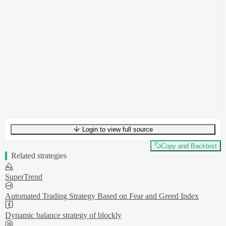
Login to view full source
UTF-8
270
bytes
41
words
0
lines
Ln
1
,
Col
0
Copy and Backtest
Related strategies
SuperTrend
Automated Trading Strategy Based on Fear and Greed Index
Dynamic balance strategy of blockly