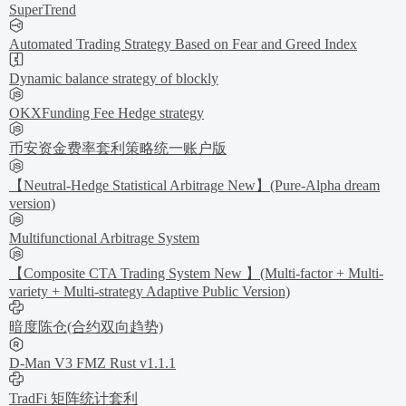
SuperTrend
Automated Trading Strategy Based on Fear and Greed Index
Dynamic balance strategy of blockly
OKXFunding Fee Hedge strategy
币安资金费率套利策略统一账户版
【Neutral-Hedge Statistical Arbitrage New】(Pure-Alpha dream
version)
Multifunctional Arbitrage System
【Composite CTA Trading System New 】(Multi-factor + Multi-
variety + Multi-strategy Adaptive Public Version)
暗度陈仓(合约双向趋势)
D-Man V3 FMZ Rust v1.1.1
TradFi 矩阵统计套利