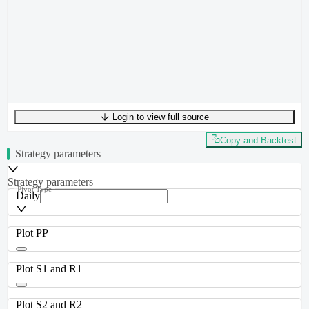
Login to view full source
UTF-8
295
bytes
49
words
0
lines
Ln
1
,
Col
0
Copy and Backtest
Strategy parameters
Strategy parameters
Pivot Type
Daily
Plot PP
Plot S1 and R1
Plot S2 and R2