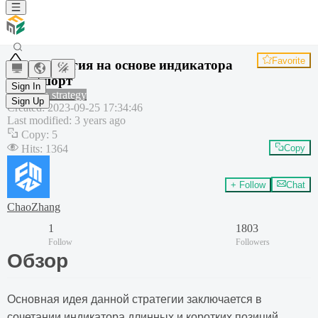
Favorite
Стратегия на основе индикатора
лонг/шорт
Sign In
Common strategy
Sign Up
Created
:
2023-09-25 17:34:46
Last modified
:
3 years ago
Copy
:
5
Hits
:
1364
Copy
+ Follow
Chat
ChaoZhang
1
1803
Follow
Followers
Обзор
Основная идея данной стратегии заключается в
сочетании индикатора длинных и коротких позиций