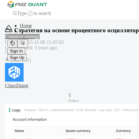
Type
to search
/
APP
Стратегия на основе процентного осциллято
Common strategy
Created
:
2023-11-06 15:45:02
Sign In
Last modified
:
3 years ago
Sign Up
Copy
:
1
Hits
:
1151
ChaoZhang
1
Follow