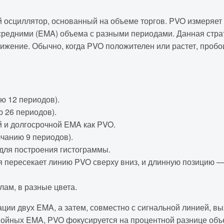
 осциллятор, основанный на объеме торгов. PVO измеряет
редними (EMA) объема с разными периодами. Данная страт
вижение. Обычно, когда PVO положителен или растет, проб
ю 12 периодов).
 26 периодов).
 и долгосрочной EMA как PVO.
чанию 9 периодов).
для построения гистограммы.
я пересекает линию PVO сверху вниз, и длинную позицию —
ам, в разные цвета.
ии двух EMA, а затем, совместно с сигнальной линией, в
войных EMA, PVO фокусируется на процентной разнице объе